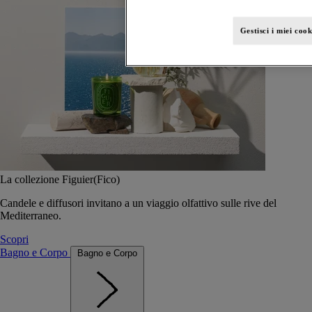
Gestisci i miei cook
La collezione Figuier(Fico)
Candele e diffusori invitano a un viaggio olfattivo sulle rive del
Mediterraneo.
Scopri
Bagno e Corpo
Bagno e Corpo