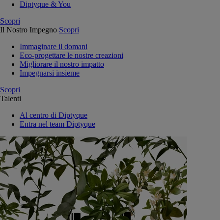
Diptyque & You
Scopri
Il Nostro Impegno
Scopri
Immaginare il domani
Eco-progettare le nostre creazioni
Migliorare il nostro impatto
Impegnarsi insieme
Scopri
Talenti
Al centro di Diptyque
Entra nel team Diptyque