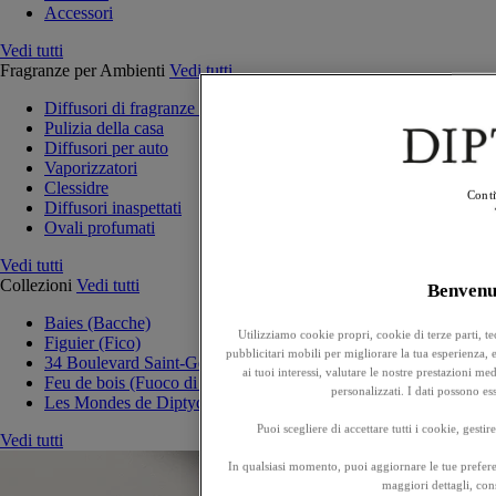
Accessori
Vedi tutti
Fragranze per Ambienti
Vedi tutti
Diffusori di fragranze per la casa
Pulizia della casa
Diffusori per auto
Vaporizzatori
Clessidre
Conti
Diffusori inaspettati
Ovali profumati
Vedi tutti
Collezioni
Vedi tutti
Benven
Baies (Bacche)
Utilizziamo cookie propri, cookie di terze parti, t
Figuier (Fico)
pubblicitari mobili per migliorare la tua esperienza, ef
34 Boulevard Saint-Germain
ai tuoi interessi, valutare le nostre prestazioni m
Feu de bois (Fuoco di legna)
personalizzati. I dati possono e
Les Mondes de Diptyque
Puoi scegliere di accettare tutti i cookie, gesti
Vedi tutti
In qualsiasi momento, puoi aggiornare le tue prefere
maggiori dettagli, cons