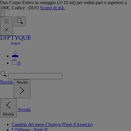
Duo Corpo Estivo in omaggio (2×10 ml) per ordini pari o superiori a
180€. Codice : DUO
Scopri di più.
0
Novità
Novità
Novità
Novità
Candela del mese Choisya (Fiori d'Arancio)
L'Odissea - Parte II