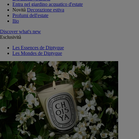
Entra nel giardino acquatico d'estate
Novità
Decorazione estiva
Profumi dell'estate
Ilio
Discover what's new
Esclusività
Les Essences de Diptyque
Les Mondes de Diptyque