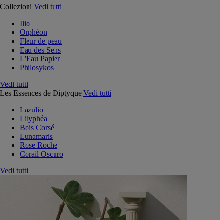
Collezioni
Vedi tutti
Ilio
Orphéon
Fleur de peau
Eau des Sens
L'Eau Papier
Philosykos
Vedi tutti
Les Essences de Diptyque
Vedi tutti
Lazulio
Lilyphéa
Bois Corsé
Lunamaris
Rose Roche
Corail Oscuro
Vedi tutti