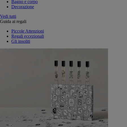
Bagno e corpo
Decorazione
Vedi tutti
Guida ai regali
Piccole Attenzioni
Regali eccezionali
Gli insoliti