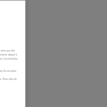
 ainsi que des
contenu adapté à
ées. Les données
ns les accepter.
e. Pour plus de