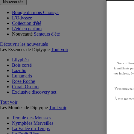
Nouveautés
Bougie du mois Choisya
L'Odyssée
Collection d'été
L'été en parfum
Nouveauté
Senteurs d'été
Découvrir les nouveautés
Les Essences de Diptyque
Tout voir
Lilyphéa
Nous utilison
Bois corsé
identifiants p
Lazulio
vos intérets, 
Lunamaris
Rose Roche
Corail Oscuro
Vous pouvez ch
Exclusive discovery set
À tout moment
Tout voir
Les Mondes de Diptyque
Tout voir
Temple des Mousses
Nymphées Merveilles
La Vallée du Temps
La Forêt Rêve