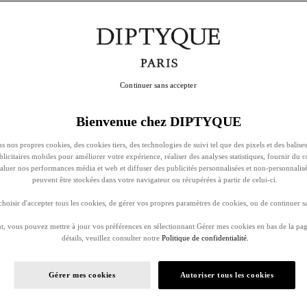
Continuer sans accepter
Bienvenue chez DIPTYQUE
s nos propres cookies, des cookies tiers, des technologies de suivi tel que des pixels et des balises
ublicitaires mobiles pour améliorer votre expérience, réaliser des analyses statistiques, fournir du 
évaluer nos performances média et web et diffuser des publicités personnalisées et non-personnalis
peuvent être stockées dans votre navigateur ou récupérées à partir de celui-ci.
oisir d'accepter tous les cookies, de gérer vos propres paramètres de cookies, ou de continuer sa
, vous pouvez mettre à jour vos préférences en sélectionnant Gérer mes cookies en bas de la pag
détails, veuillez consulter notre
Politique de confidentialité.
Gérer mes cookies
Autoriser tous les cookies