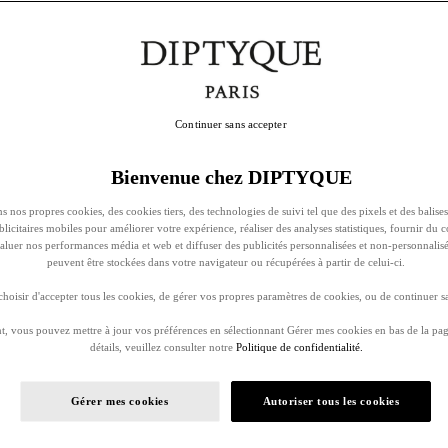
Continuer sans accepter
Bienvenue chez DIPTYQUE
s nos propres cookies, des cookies tiers, des technologies de suivi tel que des pixels et des balises
ublicitaires mobiles pour améliorer votre expérience, réaliser des analyses statistiques, fournir du 
évaluer nos performances média et web et diffuser des publicités personnalisées et non-personnalis
peuvent être stockées dans votre navigateur ou récupérées à partir de celui-ci.
oisir d'accepter tous les cookies, de gérer vos propres paramètres de cookies, ou de continuer sa
, vous pouvez mettre à jour vos préférences en sélectionnant Gérer mes cookies en bas de la pag
détails, veuillez consulter notre
Politique de confidentialité.
Gérer mes cookies
Autoriser tous les cookies