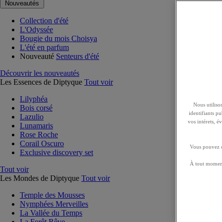
Nouveautés
Collection d'été
L'Odyssée
Bougie du mois Choisya
L'été en parfum
Nouveauté
Senteurs d'été
Découvrir les nouveautés
Les Essences de Diptyque
Tout voir
Lilyphéa
Nous utilison
Bois corsé
identifiants p
Lazulio
vos intérets, 
Lunamaris
Rose Roche
Corail Oscuro
Vous pouvez ch
Exclusive discovery set
À tout moment
Tout voir
Les Mondes de Diptyque
Tout voir
Temple des Mousses
Nymphées Merveilles
La Vallée du Temps
La Forêt Rêve