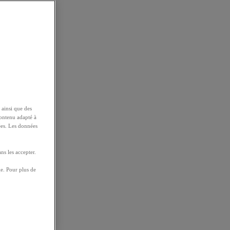
 ainsi que des
contenu adapté à
ées. Les données
ns les accepter.
e. Pour plus de