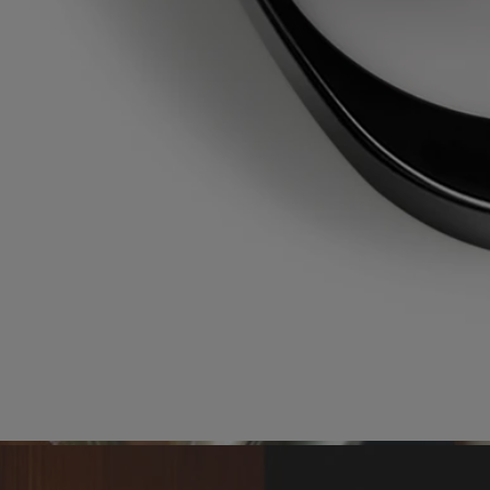
L'étui en carton est recyclable. Veuillez le jeter dans le bac de tri
approprié. Le tube n'est pas recyclable et doit être jeté avec les ordures
ménagères.