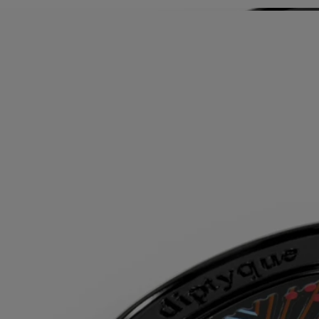
Les Gestes Parfums puisent leur inspiration dans l'histoire du parfum,
réinventant les textures pour offrir une nouvelle approche du
parfumage. C'est une façon de rendre l'invisible sensuel, et l'impalpable
tangible. Chacun de ces gestes – eau de toilette, brume pour le corps
ou baume pour le corps – possède un concentré spécifique conçu pour
offrir le meilleur rendu olfactif selon sa formulation. Grâce à sa haute
concentration, il peut être utilisé seul selon le moment et l'humeur. La
matière devient parfum, le parfum devient matière...
Conseils d'utilisation
Pour plus de diffusion, appliquer le parfum solide sur les points de
pulsation où le corps dégage le plus de chaleur : à l'intérieur des
poignets et des coudes, à la base de la nuque, la naissance des
cheveux, et le creux du décolleté.
Une fois terminé, recharger le boitier avec une recharge de parfum
solide.
Ingrédients