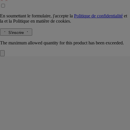
En soumettant le formulaire, j'accepte la
Politique de confidentialité
et
la
et la
Politique en matière de cookies.
S'inscrire
The maximum allowed quantity for this product has been exceeded.
Orphéon
Parfum solide rechargeable
Cèdre, Fève tonka, Baies de genièvre, Jasmin
En mémoire d’un bar mythique des nuits parisiennes, un baume
parfumé à emporter partout avec soi, pour revivre l’énergie vibrante
des années 60.
Lire la suite