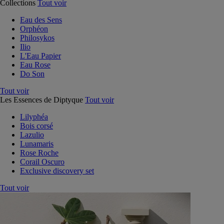
Collections
Tout voir
Eau des Sens
Orphéon
Philosykos
Ilio
L'Eau Papier
Eau Rose
Do Son
Tout voir
Les Essences de Diptyque
Tout voir
Lilyphéa
Bois corsé
Lazulio
Lunamaris
Rose Roche
Corail Oscuro
Exclusive discovery set
Tout voir