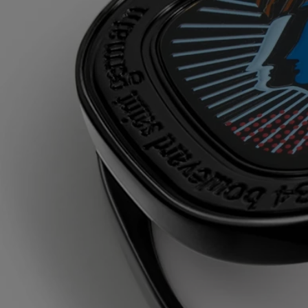
triticum vulgare (wheat) starch - isononyl isononanoate - parfum
(fragrance) – paraffin – silica - synthetic wax - microcrystalline wax -
benzyl salicylate – linalool - alpha-isomethyl ionone –
hydroxycitronellal – geraniol – citronellol – coumarin – citral - benzyl
benzoate - benzyl alcohol
Avertissement : les listes d'ingrédients entrant dans la composition des
produits Diptyque sont régulièrement mises à jour. Avant d'utiliser un
produit Diptyque, veuillez lire la liste d'ingrédients située sur son
emballage afin de vous assurer que les ingrédients sont adaptés à votre
utilisation personnelle.
Engagements
Fabriqué en France
Tous nos gestes de parfum sont fabriqués en France
Article rechargeable
Notre boîtier pour parfum solide ne peut être rechargé qu'avec la
recharge de parfum solide de votre choix.
Consignes de tri