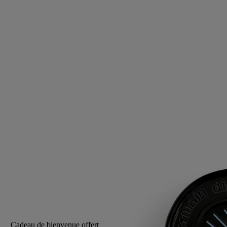
Cèdre, Fève tonka, Baies de genièvre, Jasmin
En mémoire d’un bar mythique des nuits parisiennes, un baume
parfumé à emporter partout avec soi, pour revivre l’énergie vibrante
des années 60.
Lire la suite
D’un geste, la densité du cèdre, la chaleur de la fève tonka et la
vivacité des baies de genièvre se révèlent à même la peau.
Rechargeable, le parfum solide joue à l’infini les notes d’Orphéon.
Lire moins
3 g
Ajouter au panier
CA $103
Cadeau de bienvenue offert