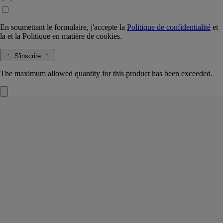
En soumettant le formulaire, j'accepte la
Politique de confidentialité
et
la
et la
Politique en matière de cookies.
S'inscrire
The maximum allowed quantity for this product has been exceeded.
Orphéon
Eau de parfum
Cèdre, Fève tonka, Baies de genièvre, Jasmin
Portrait olfactif d’un lieu, l'Orphéon, où les fondateurs de Diptyque
devisent en écoutant des accords de jazz, dans le Paris des années 60.
Lire la suite
La nuit, les volutes de tabac se mêlent au sillage des fards poudrés et