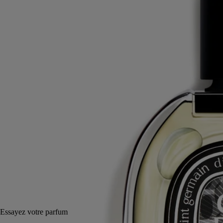
Cèdre, Fève tonka, Baies de genièvre, Jasmin
Portrait olfactif d’un lieu, l'Orphéon, où les fondateurs de Diptyque
devisent en écoutant des accords de jazz, dans le Paris des années 60.
Lire la suite
La nuit, les volutes de tabac se mêlent au sillage des fards poudrés et
des bois patinés. Porté par le cèdre, la fève tonka et les baies de
genièvre, le souvenir d’une atmosphère chaleureuse, inoubliable.
Lire moins
75 ml
200 ml
Ajouter au panier
CA $351
Essayez votre parfum