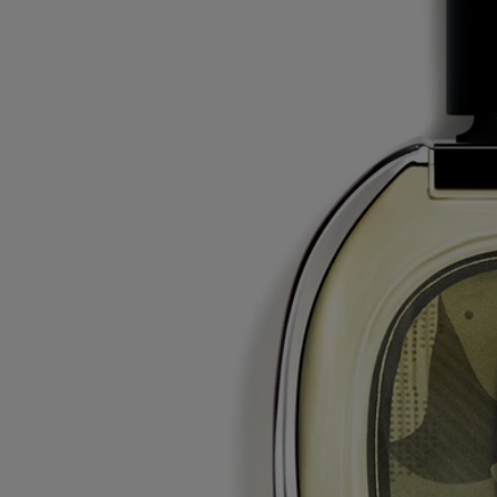
produits Diptyque sont régulièrement mises à jour. Avant d'utiliser un
produit Diptyque, veuillez lire la liste d'ingrédients située sur son
emballage afin de vous assurer que les ingrédients sont adaptés à votre
utilisation personnelle.
Engagements
Fabriqué en France
Tous nos parfums sont fabriqués en France
En toute transparence
Souhaitez-vous en savoir plus sur nos partenaires et les origines de nos
matières premières ?
Visitez notre plateforme de transparence
Flacon rechargeable
Nos flacons de parfums emblématiques peuvent être rechargés dans
certaines boutiques. Il vous suffit d'apporter votre flacon vide dans une
boutique Diptyque participante pour le recharger.
Liste des boutiques