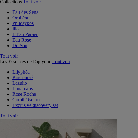
Collections
Tout voir
Eau des Sens
Orphéon
Philosykos
Ilio
L'Eau Papier
Eau Rose
Do Son
Tout voir
Les Essences de Diptyque
Tout voir
Lilyphéa
Bois corsé
Lazulio
Lunamaris
Rose Roche
Corail Oscuro
Exclusive discovery set
Tout voir