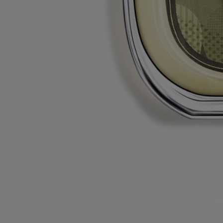
Consignes de tri
La bouteille en verre et la boite en carton sont recyclables. Veuillez les
déposer dans les bacs de tri appropriés.