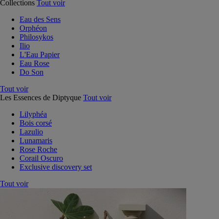
Collections
Tout voir
Eau des Sens
Orphéon
Philosykos
Ilio
L'Eau Papier
Eau Rose
Do Son
Tout voir
Les Essences de Diptyque
Tout voir
Lilyphéa
Bois corsé
Lazulio
Lunamaris
Rose Roche
Corail Oscuro
Exclusive discovery set
Tout voir