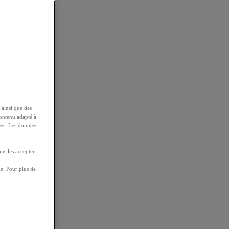
 ainsi que des
contenu adapté à
ées. Les données
ns les accepter.
e. Pour plus de