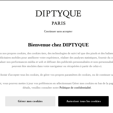
Continuer sans accepter
Bienvenue chez DIPTYQUE
s nos propres cookies, des cookies tiers, des technologies de suivi tel que des pixels et des balises
ublicitaires mobiles pour améliorer votre expérience, réaliser des analyses statistiques, fournir du 
évaluer nos performances média et web et diffuser des publicités personnalisées et non-personnalis
peuvent être stockées dans votre navigateur ou récupérées à partir de celui-ci.
oisir d'accepter tous les cookies, de gérer vos propres paramètres de cookies, ou de continuer sa
, vous pouvez mettre à jour vos préférences en sélectionnant Gérer mes cookies en bas de la pag
détails, veuillez consulter notre
Politique de confidentialité.
Gérer mes cookies
Autoriser tous les cookies