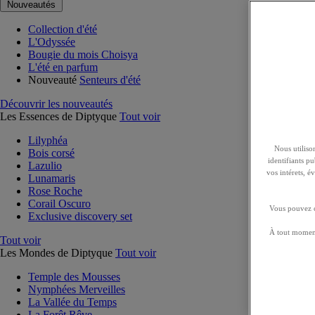
Nouveautés
Collection d'été
L'Odyssée
Bougie du mois Choisya
L'été en parfum
Nouveauté
Senteurs d'été
Découvrir les nouveautés
Les Essences de Diptyque
Tout voir
Lilyphéa
Nous utilison
Bois corsé
identifiants p
Lazulio
vos intérets, 
Lunamaris
Rose Roche
Corail Oscuro
Vous pouvez ch
Exclusive discovery set
À tout moment
Tout voir
Les Mondes de Diptyque
Tout voir
Temple des Mousses
Nymphées Merveilles
La Vallée du Temps
La Forêt Rêve