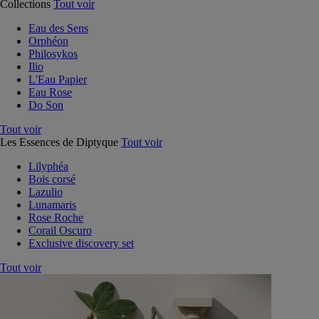
Collections
Tout voir
Eau des Sens
Orphéon
Philosykos
Ilio
L'Eau Papier
Eau Rose
Do Son
Tout voir
Les Essences de Diptyque
Tout voir
Lilyphéa
Bois corsé
Lazulio
Lunamaris
Rose Roche
Corail Oscuro
Exclusive discovery set
Tout voir