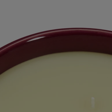
consume uniformément.
- Lors de la première utilisation, laissez-la brûler pendant 4 heures,
jusqu'à ce que toute la cire soit devenue liquide à la surface.
- Coupez régulièrement la mèche à l'aide d'un coupe-mèche (longueur
idéale de 3 à 5 mm).
- Veillez à recentrer la mèche dans la cire après chaque utilisation pour
une consommation uniforme de la cire.
- Nous vous recommandons d'aérer votre intérieur après avoir fait
brûler une bougie.
Caractéristiques
- Convient aux pièces de moyenne et grande taille
- Parfum diffusé progressivement et persistant (optimal après environ
20 minutes).
- Il n'y a aucune limite de taille pour l'espace, à condition de garder un
œil sur la bougie.
- Contenance : 600g
- Temps de combustion : environ 90 heures
- Dimensions : hauteur 13cm ; diamètre 11,5cm