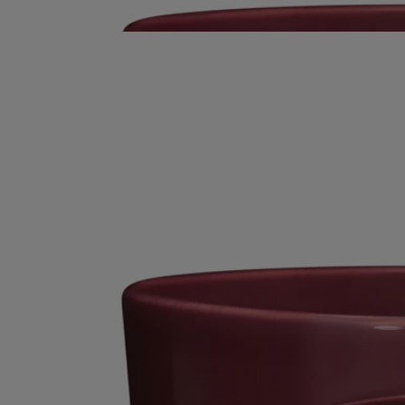
Maison, elle se dévoile ici sous un nouveau jour. Aux premières
flammes, le charme opère.
Lire moins
Tubéreuse
Bougie grand modèle
L'herbier des fleurs
Capiteuse mais fraîche et verte, à peine nuancée de notes fruitées et
lactées. Cette bougie à trois mèches prolonge l’histoire de Tubéreuse.
Lire la suite
Parée d’un pot en porcelaine rouge émaillé, frappé de l’ovale de la
Maison, elle se dévoile ici sous un nouveau jour. Aux premières
flammes, le charme opère.
Lire moins
Tubéreuse
Bougie grand modèle
L'herbier des fleurs
Capiteuse mais fraîche et verte, à peine nuancée de notes fruitées et