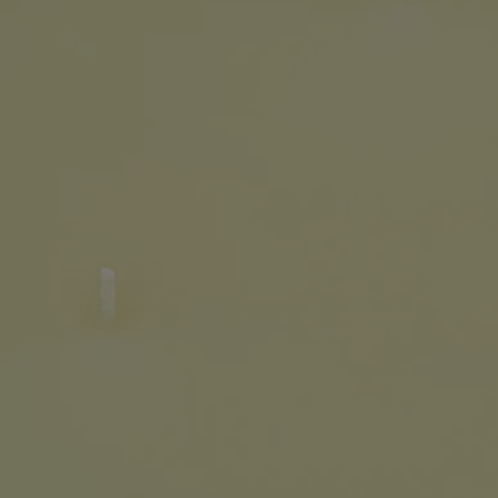
Ingrédients
Pour découvrir les consignes d'étiquetage, cliquez ici.
Veuillez noter : les listes d'ingrédients des produits Diptyque sont
régulièrement mises à jour. Avant toute utilisation, veuillez toujours
vérifier les ingrédients figurant sur l'emballage du produit afin de vous
assurer qu'ils sont adaptés à vos besoins personnels.
Engagements
Fabriqué en France
Nos grandes bougies sont produites dans notre usine du sud de la
France, où la cire est coulée à la main dans un pot en terre cuite
artisanal.
En toute transparence
Souhaitez-vous en savoir plus sur nos partenaires et les origines de nos
matières premières ?
Visitez notre plateforme de transparence