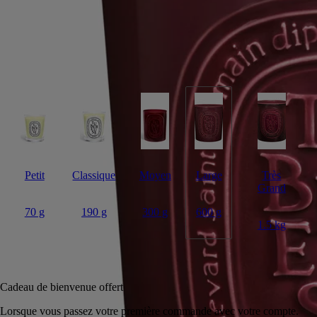
lactées. Cette bougie à trois mèches prolonge l’histoire de Tubéreuse.
Lire la suite
Parée d’un pot en porcelaine rouge émaillé, frappé de l’ovale de la
Maison, elle se dévoile ici sous un nouveau jour. Aux premières
flammes, le charme opère.
Lire moins
Petit
Classique
Moyen
Large
Très
Grand
70 g
190 g
300 g
600 g
1.5 kg
Ajouter au panier
CA $338
Cadeau de bienvenue offert
Lorsque vous passez votre première commande avec votre compte.