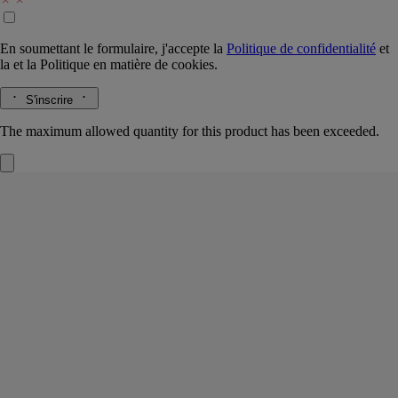
En soumettant le formulaire, j'accepte la
Politique de confidentialité
et
la
et la
Politique en matière de cookies.
S'inscrire
The maximum allowed quantity for this product has been exceeded.
Tubéreuse
Bougie grand modèle
L'herbier des fleurs
Capiteuse mais fraîche et verte, à peine nuancée de notes fruitées et
lactées. Cette bougie à trois mèches prolonge l’histoire de Tubéreuse.
Lire la suite
Parée d’un pot en porcelaine rouge émaillé, frappé de l’ovale de la