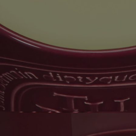
Article réutilisable
Tous nos pots à bougies sont conçus pour durer et peuvent être
réutilisés à l'infini. Utilisez nos accessoires pour leur offrir une seconde
vie.
Consignes de tri
Le pot en céramique n'est pas recyclable. Si vous ne souhaitez pas le
réutiliser, veuillez le jeter avec vos déchets ménagers.