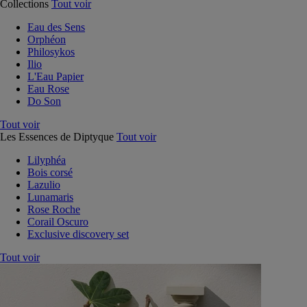
Collections
Tout voir
Eau des Sens
Orphéon
Philosykos
Ilio
L'Eau Papier
Eau Rose
Do Son
Tout voir
Les Essences de Diptyque
Tout voir
Lilyphéa
Bois corsé
Lazulio
Lunamaris
Rose Roche
Corail Oscuro
Exclusive discovery set
Tout voir