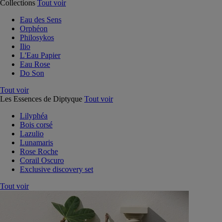
Collections
Tout voir
Eau des Sens
Orphéon
Philosykos
Ilio
L'Eau Papier
Eau Rose
Do Son
Tout voir
Les Essences de Diptyque
Tout voir
Lilyphéa
Bois corsé
Lazulio
Lunamaris
Rose Roche
Corail Oscuro
Exclusive discovery set
Tout voir