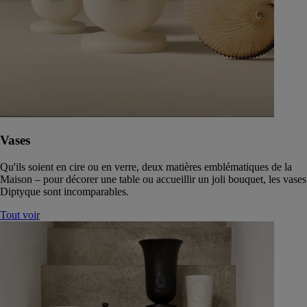
Vases
Qu'ils soient en cire ou en verre, deux matières emblématiques de la
Maison – pour décorer une table ou accueillir un joli bouquet, les vases
Diptyque sont incomparables.
Tout voir