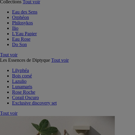
Collections
Tout voir
Eau des Sens
Orphéon
Philosykos
Ilio
L'Eau Papier
Eau Rose
Do Son
Tout voir
Les Essences de Diptyque
Tout voir
Lilyphéa
Bois corsé
Lazulio
Lunamaris
Rose Roche
Corail Oscuro
Exclusive discovery set
Tout voir