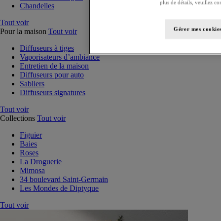
plus de détails, veuillez co
Chandelles
Tout voir
Gérer mes cookie
Pour la maison
Tout voir
Diffuseurs à tiges
Vaporisateurs d’ambiance
Entretien de la maison
Diffuseurs pour auto
Sabliers
Diffuseurs signatures
Tout voir
Collections
Tout voir
Figuier
Baies
Roses
La Droguerie
Mimosa
34 boulevard Saint-Germain
Les Mondes de Diptyque
Tout voir