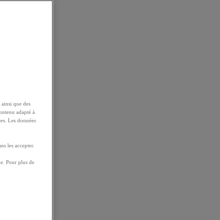
 ainsi que des
contenu adapté à
ées. Les données
ns les accepter.
e. Pour plus de