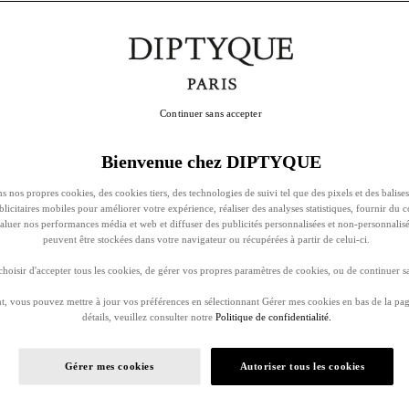
Continuer sans accepter
Bienvenue chez DIPTYQUE
s nos propres cookies, des cookies tiers, des technologies de suivi tel que des pixels et des balises
ublicitaires mobiles pour améliorer votre expérience, réaliser des analyses statistiques, fournir du 
évaluer nos performances média et web et diffuser des publicités personnalisées et non-personnalis
peuvent être stockées dans votre navigateur ou récupérées à partir de celui-ci.
oisir d'accepter tous les cookies, de gérer vos propres paramètres de cookies, ou de continuer sa
, vous pouvez mettre à jour vos préférences en sélectionnant Gérer mes cookies en bas de la pag
détails, veuillez consulter notre
Politique de confidentialité.
Gérer mes cookies
Autoriser tous les cookies