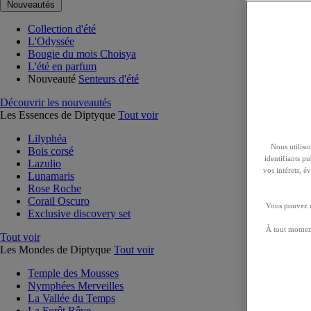
Nouveautés
Collection d'été
L'Odyssée
Bougie du mois Choisya
L'été en parfum
Nouveauté
Senteurs d'été
Découvrir les nouveautés
Les Essences de Diptyque
Tout voir
Lilyphéa
Nous utilison
Bois corsé
identifiants p
Lazulio
vos intérets, 
Lunamaris
Rose Roche
Corail Oscuro
Vous pouvez ch
Exclusive discovery set
À tout moment
Tout voir
Les Mondes de Diptyque
Tout voir
Temple des Mousses
Nymphées Merveilles
La Vallée du Temps
La Forêt Rêve