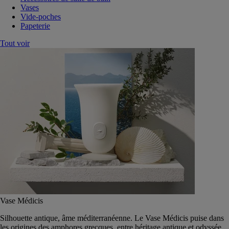
Vases
Vide-poches
Papeterie
Tout voir
Vase Médicis
Silhouette antique, âme méditerranéenne. Le Vase Médicis puise dans
les origines des amphores grecques, entre héritage antique et odyssée