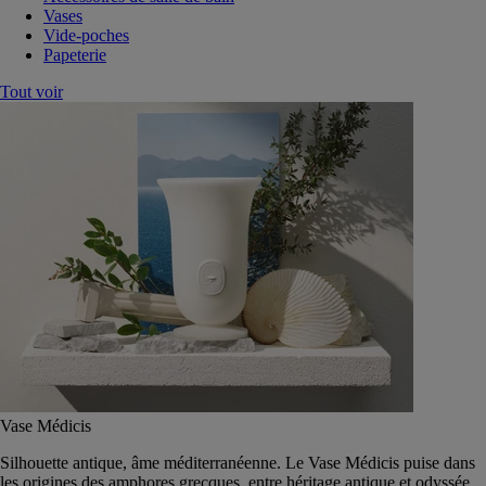
Vases
Vide-poches
Papeterie
Tout voir
Vase Médicis
Silhouette antique, âme méditerranéenne. Le Vase Médicis puise dans
les origines des amphores grecques, entre héritage antique et odyssée