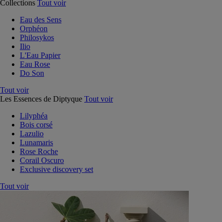
Collections
Tout voir
Eau des Sens
Orphéon
Philosykos
Ilio
L'Eau Papier
Eau Rose
Do Son
Tout voir
Les Essences de Diptyque
Tout voir
Lilyphéa
Bois corsé
Lazulio
Lunamaris
Rose Roche
Corail Oscuro
Exclusive discovery set
Tout voir