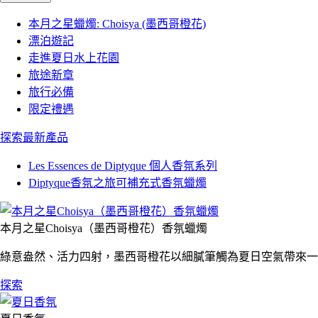
本月之星蠟燭: Choisya (墨西哥橙花)
漂泊遊記
走進夏日水上花園
旅途新章
旅行必備
限定禮遇
探索最新產品
Les Essences de Diptyque 個人香氛系列
Diptyque香氛之旅可補充式香氛蠟燭
本月之星Choisya（墨西哥橙花）香氛蠟燭
綠意盎然、活力四射，墨西哥橙花以細膩筆觸為夏日空氣帶來一
探索