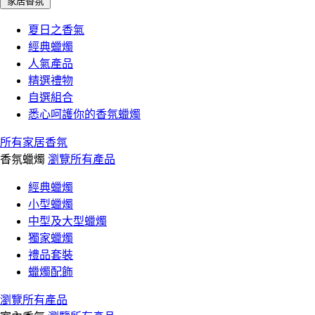
家居香氛
夏日之香氣
經典蠟燭
人氣產品
精選禮物
自選組合
悉心呵護你的香氛蠟燭
所有家居香氛
香氛蠟燭
瀏覽所有產品
經典蠟燭
小型蠟燭
中型及大型蠟燭
獨家蠟燭
禮品套裝
蠟燭配飾
瀏覽所有產品