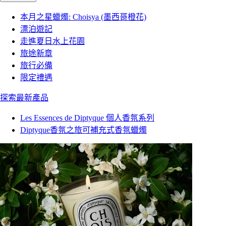
本月之星蠟燭: Choisya (墨西哥橙花)
漂泊遊記
走進夏日水上花園
旅途新章
旅行必備
限定禮遇
探索最新產品
Les Essences de Diptyque 個人香氛系列
Diptyque香氛之旅可補充式香氛蠟燭