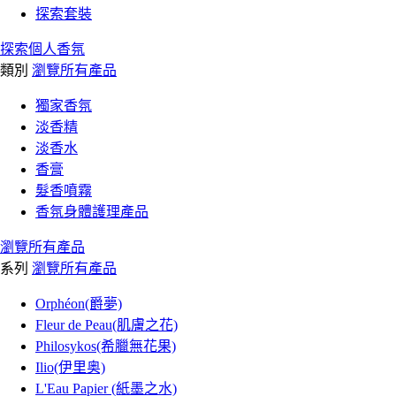
探索套裝
探索個人香氛
類別
瀏覽所有產品
獨家香氛
淡香精
淡香水
香膏
髮香噴霧
香氛身體護理產品
瀏覽所有產品
系列
瀏覽所有產品
Orphéon(爵夢)
Fleur de Peau(肌膚之花)
Philosykos(希臘無花果)
Ilio(伊里奥)
L'Eau Papier (紙墨之水)