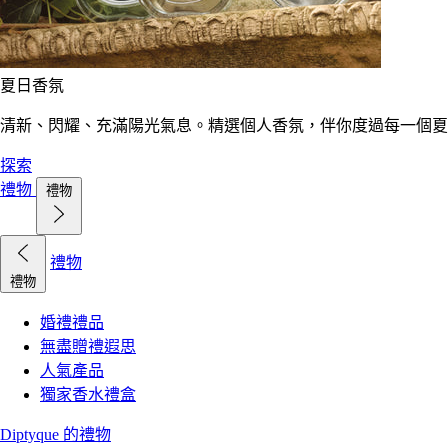
夏日香氛
清新、閃耀、充滿陽光氣息。精選個人香氛，伴你度過每一個夏
探索
禮物
禮物
禮物
禮物
婚禮禮品
無盡贈禮遐思
人氣產品
獨家香水禮盒
Diptyque 的禮物