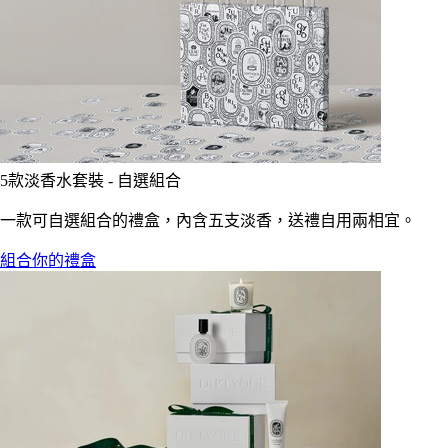
5款淡香水套裝 - 自選組合
一款可自選組合的禮盒，內含五支淡香，送禮自用兩相宜。
組合你的禮盒