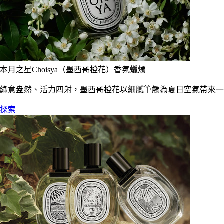
本月之星Choisya（墨西哥橙花）香氛蠟燭
綠意盎然、活力四射，墨西哥橙花以細膩筆觸為夏日空氣帶來一
探索