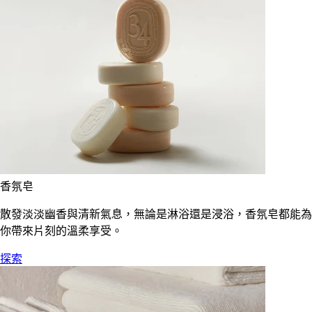
香氛皂
散發淡淡幽香與清新氣息，無論是淋浴還是浸浴，香氛皂都能為
你帶來片刻的溫柔享受。
探索