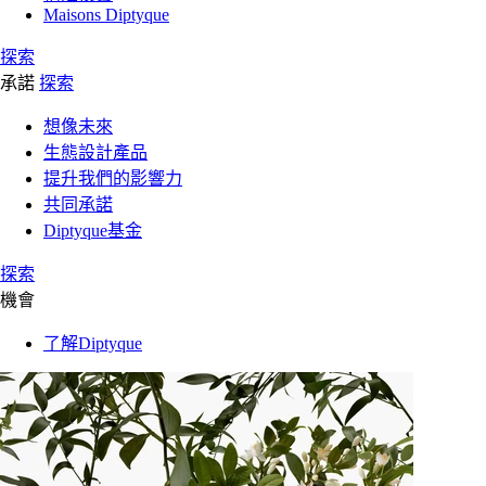
Maisons Diptyque
探索
承諾
探索
想像未來
生態設計產品
提升我們的影響力
共同承諾
Diptyque基金
探索
機會
了解Diptyque