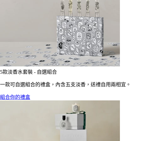
5款淡香水套裝 - 自選組合
一款可自選組合的禮盒，內含五支淡香，送禮自用兩相宜。
組合你的禮盒