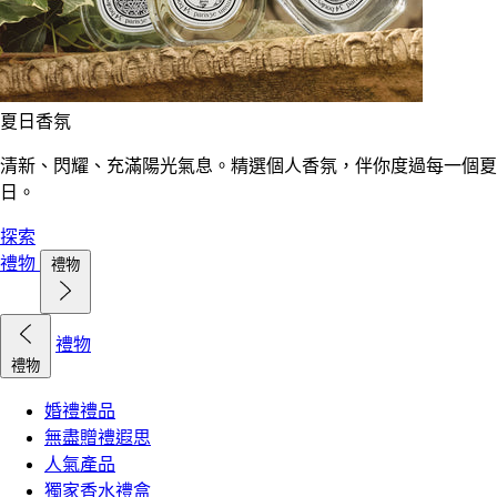
夏日香氛
清新、閃耀、充滿陽光氣息。精選個人香氛，伴你度過每一個夏
日。
探索
禮物
禮物
禮物
禮物
婚禮禮品
無盡贈禮遐思
人氣產品
獨家香水禮盒