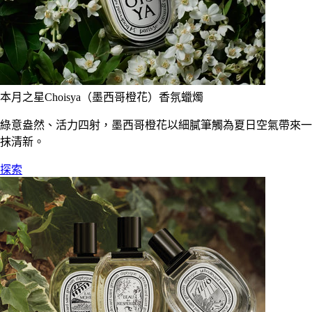
本月之星Choisya（墨西哥橙花）香氛蠟燭
綠意盎然、活力四射，墨西哥橙花以細膩筆觸為夏日空氣帶來一
抹清新。
探索