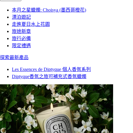
本月之星蠟燭: Choisya (墨西哥橙花)
漂泊遊記
走進夏日水上花園
旅途新章
旅行必備
限定禮遇
探索最新產品
Les Essences de Diptyque 個人香氛系列
Diptyque香氛之旅可補充式香氛蠟燭