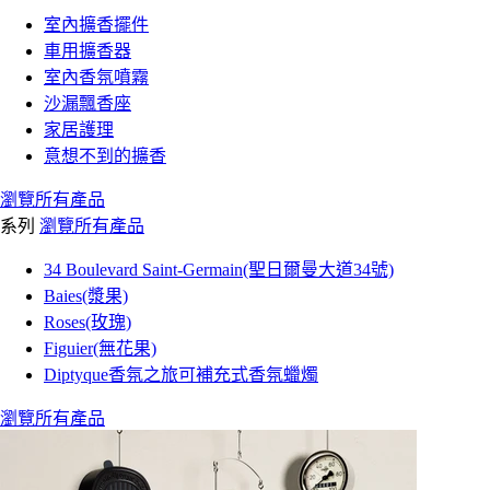
室內擴香擺件
車用擴香器
室內香氛噴霧
沙漏飄香座
家居護理
意想不到的擴香
瀏覽所有產品
系列
瀏覽所有產品
34 Boulevard Saint-Germain(聖日爾曼大道34號)
Baies(漿果)
Roses(玫瑰)
Figuier(無花果)
Diptyque香氛之旅可補充式香氛蠟燭
瀏覽所有產品