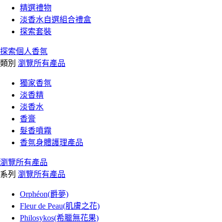
精選禮物
淡香水自選組合禮盒
探索套裝
探索個人香氛
類別
瀏覽所有產品
獨家香氛
淡香精
淡香水
香膏
髮香噴霧
香氛身體護理產品
瀏覽所有產品
系列
瀏覽所有產品
Orphéon(爵夢)
Fleur de Peau(肌膚之花)
Philosykos(希臘無花果)