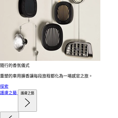
隨行的香氛儀式
重塑的車用擴香讓每段旅程都化為一場感官之旅。
探索
護膚之藝
護膚之藝