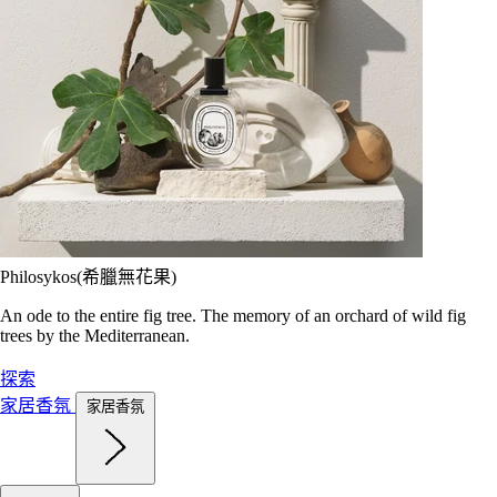
Philosykos(希臘無花果)
An ode to the entire fig tree. The memory of an orchard of wild fig
trees by the Mediterranean.
探索
家居香氛
家居香氛