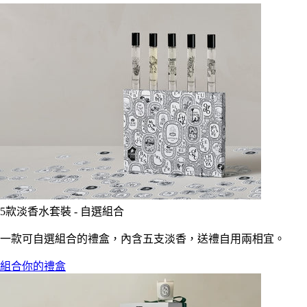
5款淡香水套裝 - 自選組合
一款可自選組合的禮盒，內含五支淡香，送禮自用兩相宜。
組合你的禮盒