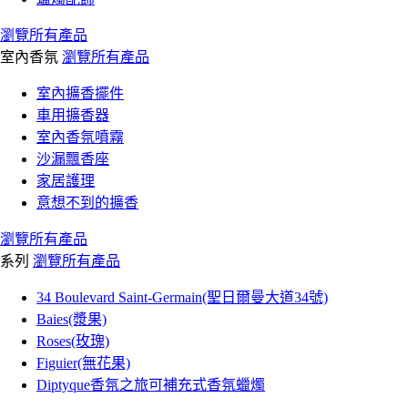
瀏覽所有產品
室內香氛
瀏覽所有產品
室內擴香擺件
車用擴香器
室內香氛噴霧
沙漏飄香座
家居護理
意想不到的擴香
瀏覽所有產品
系列
瀏覽所有產品
34 Boulevard Saint-Germain(聖日爾曼大道34號)
Baies(漿果)
Roses(玫瑰)
Figuier(無花果)
Diptyque香氛之旅可補充式香氛蠟燭