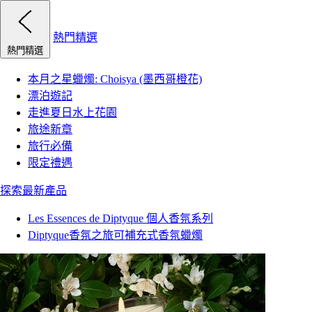
熱門精選
熱門精選
本月之星蠟燭: Choisya (墨西哥橙花)
漂泊遊記
走進夏日水上花園
旅途新章
旅行必備
限定禮遇
探索最新產品
Les Essences de Diptyque 個人香氛系列
Diptyque香氛之旅可補充式香氛蠟燭