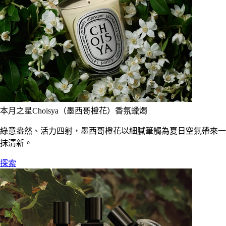
本月之星Choisya（墨西哥橙花）香氛蠟燭
綠意盎然、活力四射，墨西哥橙花以細膩筆觸為夏日空氣帶來一
抹清新。
探索