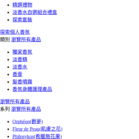
精選禮物
淡香水自選組合禮盒
探索套裝
探索個人香氛
類別
瀏覽所有產品
獨家香氛
淡香精
淡香水
香膏
髮香噴霧
香氛身體護理產品
瀏覽所有產品
系列
瀏覽所有產品
Orphéon(爵夢)
Fleur de Peau(肌膚之花)
Philosykos(希臘無花果)