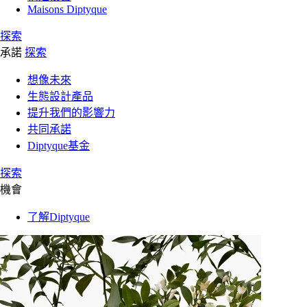
Maisons Diptyque
探索
承諾
探索
想像未來
生態設計產品
提升我們的影響力
共同承諾
Diptyque基金
探索
機會
了解Diptyque