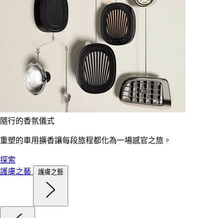
隨行的香氛儀式
重塑的車用擴香讓每段旅程都化為一場感官之旅。
探索
護膚之藝
護膚之藝