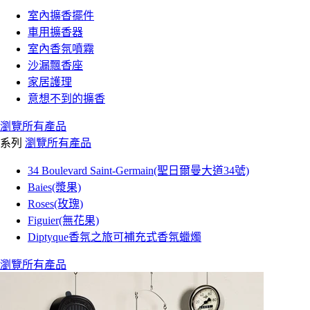
室內擴香擺件
車用擴香器
室內香氛噴霧
沙漏飄香座
家居護理
意想不到的擴香
瀏覽所有產品
系列
瀏覽所有產品
34 Boulevard Saint-Germain(聖日爾曼大道34號)
Baies(漿果)
Roses(玫瑰)
Figuier(無花果)
Diptyque香氛之旅可補充式香氛蠟燭
瀏覽所有產品