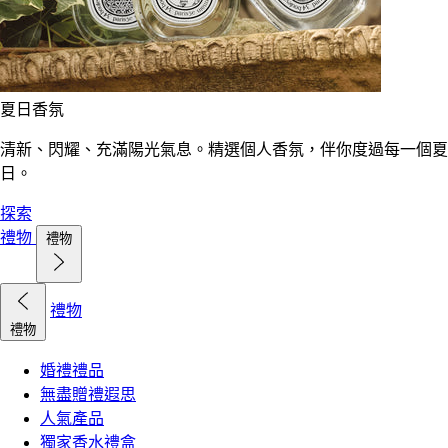
夏日香氛
清新、閃耀、充滿陽光氣息。精選個人香氛，伴你度過每一個夏
日。
探索
禮物
禮物
禮物
禮物
婚禮禮品
無盡贈禮遐思
人氣產品
獨家香水禮盒