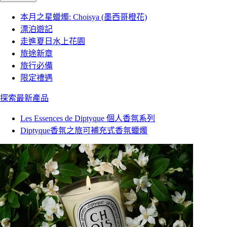
本月之星蠟燭: Choisya (墨西哥橙花)
漂泊遊記
走進夏日水上花園
旅途新章
旅行必備
限定禮遇
探索最新產品
Les Essences de Diptyque 個人香氛系列
Diptyque香氛之旅可補充式香氛蠟燭