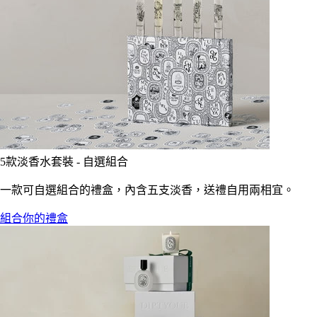
5款淡香水套裝 - 自選組合
一款可自選組合的禮盒，內含五支淡香，送禮自用兩相宜。
組合你的禮盒