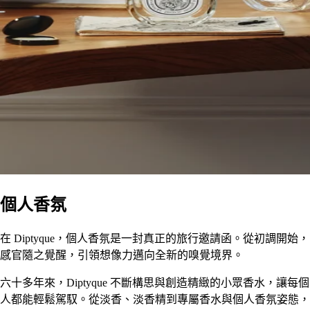
個人香氛
在 Diptyque，個人香氛是一封真正的旅行邀請函。從初調開始，
感官隨之覺醒，引領想像力邁向全新的嗅覺境界。
六十多年來，Diptyque 不斷構思與創造精緻的小眾香水，讓每個
人都能輕鬆駕馭。從淡香、淡香精到專屬香水與個人香氛姿態，