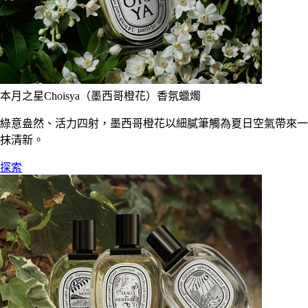
本月之星Choisya（墨西哥橙花）香氛蠟燭
綠意盎然、活力四射，墨西哥橙花以細膩筆觸為夏日空氣帶來一
抹清新。
探索