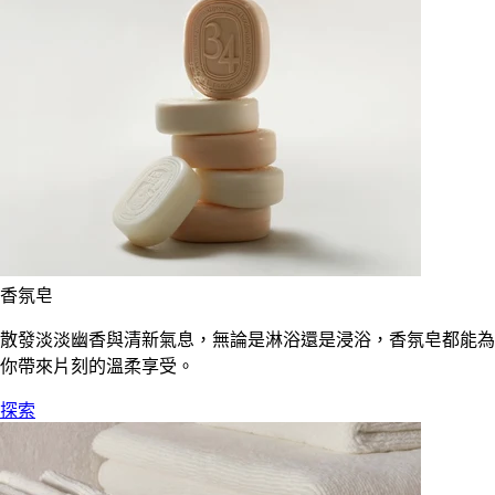
香氛皂
散發淡淡幽香與清新氣息，無論是淋浴還是浸浴，香氛皂都能為
你帶來片刻的溫柔享受。
探索