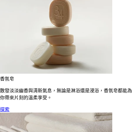
香氛皂
散發淡淡幽香與清新氣息，無論是淋浴還是浸浴，香氛皂都能為
你帶來片刻的溫柔享受。
探索