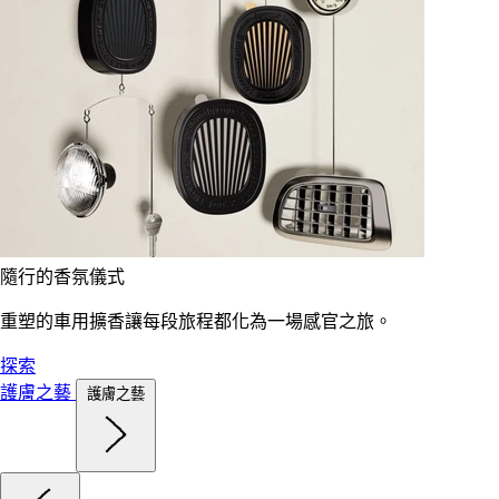
隨行的香氛儀式
重塑的車用擴香讓每段旅程都化為一場感官之旅。
探索
護膚之藝
護膚之藝