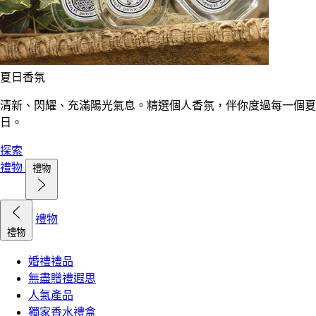
夏日香氛
清新、閃耀、充滿陽光氣息。精選個人香氛，伴你度過每一個夏
日。
探索
禮物
禮物
禮物
禮物
婚禮禮品
無盡贈禮遐思
人氣產品
獨家香水禮盒