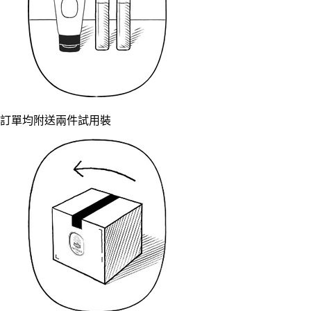
訂單均附送兩件試用裝