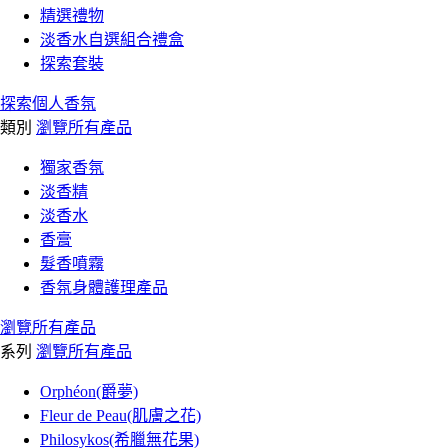
精選禮物
淡香水自選組合禮盒
探索套裝
探索個人香氛
類別
瀏覽所有產品
獨家香氛
淡香精
淡香水
香膏
髮香噴霧
香氛身體護理產品
瀏覽所有產品
系列
瀏覽所有產品
Orphéon(爵夢)
Fleur de Peau(肌膚之花)
Philosykos(希臘無花果)