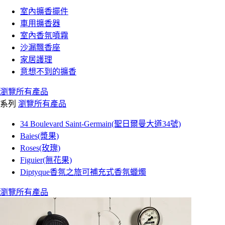
室內擴香擺件
車用擴香器
室內香氛噴霧
沙漏飄香座
家居護理
意想不到的擴香
瀏覽所有產品
系列
瀏覽所有產品
34 Boulevard Saint-Germain(聖日爾曼大道34號)
Baies(漿果)
Roses(玫瑰)
Figuier(無花果)
Diptyque香氛之旅可補充式香氛蠟燭
瀏覽所有產品