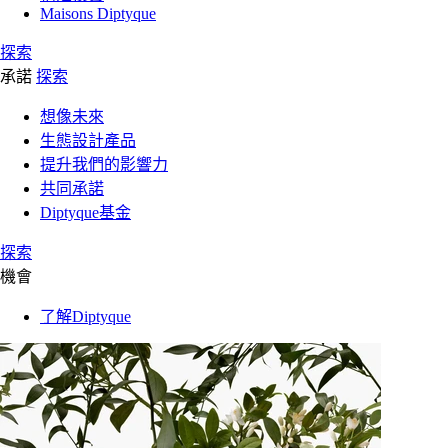
Maisons Diptyque
探索
承諾
探索
想像未來
生態設計產品
提升我們的影響力
共同承諾
Diptyque基金
探索
機會
了解Diptyque