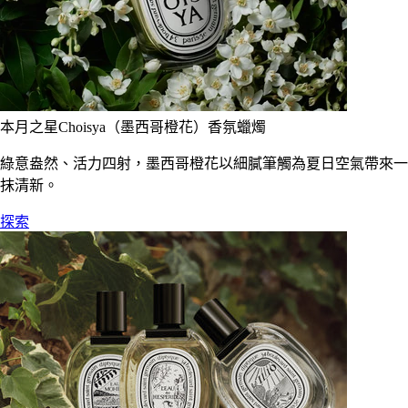
本月之星Choisya（墨西哥橙花）香氛蠟燭
綠意盎然、活力四射，墨西哥橙花以細膩筆觸為夏日空氣帶來一
抹清新。
探索