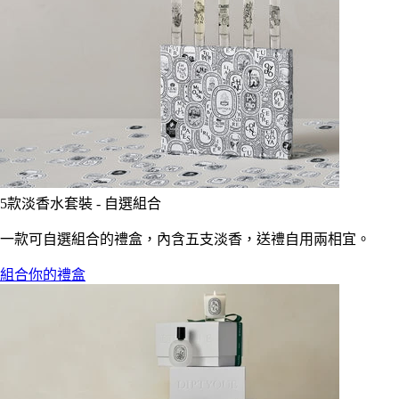
5款淡香水套裝 - 自選組合
一款可自選組合的禮盒，內含五支淡香，送禮自用兩相宜。
組合你的禮盒