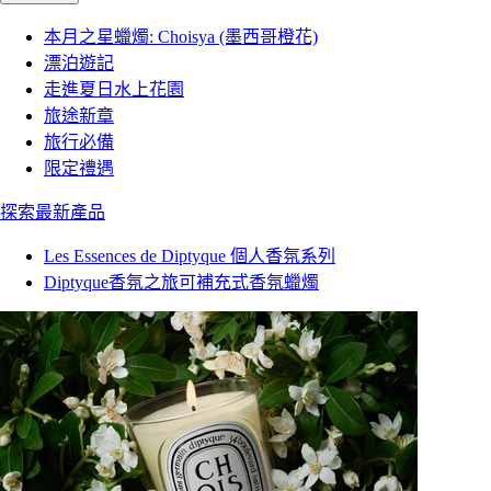
本月之星蠟燭: Choisya (墨西哥橙花)
漂泊遊記
走進夏日水上花園
旅途新章
旅行必備
限定禮遇
探索最新產品
Les Essences de Diptyque 個人香氛系列
Diptyque香氛之旅可補充式香氛蠟燭