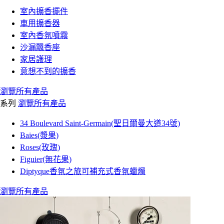
室內擴香擺件
車用擴香器
室內香氛噴霧
沙漏飄香座
家居護理
意想不到的擴香
瀏覽所有產品
系列
瀏覽所有產品
34 Boulevard Saint-Germain(聖日爾曼大道34號)
Baies(漿果)
Roses(玫瑰)
Figuier(無花果)
Diptyque香氛之旅可補充式香氛蠟燭
瀏覽所有產品