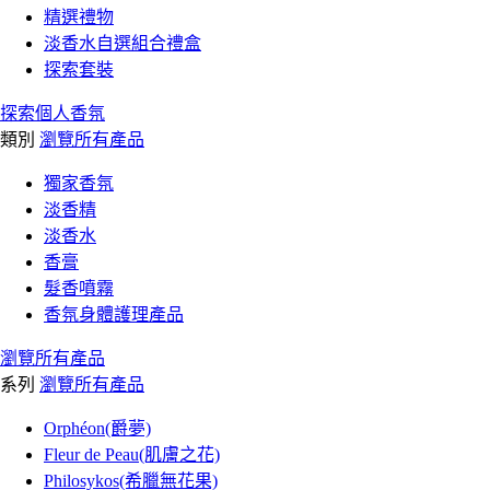
精選禮物
淡香水自選組合禮盒
探索套裝
探索個人香氛
類別
瀏覽所有產品
獨家香氛
淡香精
淡香水
香膏
髮香噴霧
香氛身體護理產品
瀏覽所有產品
系列
瀏覽所有產品
Orphéon(爵夢)
Fleur de Peau(肌膚之花)
Philosykos(希臘無花果)