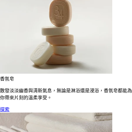
香氛皂
散發淡淡幽香與清新氣息，無論是淋浴還是浸浴，香氛皂都能為
你帶來片刻的溫柔享受。
探索