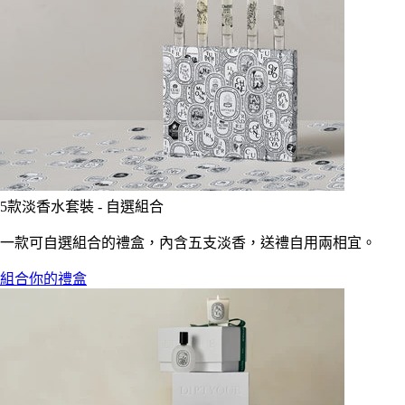
5款淡香水套裝 - 自選組合
一款可自選組合的禮盒，內含五支淡香，送禮自用兩相宜。
組合你的禮盒