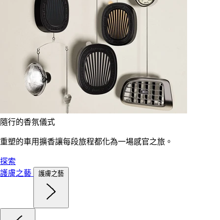
隨行的香氛儀式
重塑的車用擴香讓每段旅程都化為一場感官之旅。
探索
護膚之藝
護膚之藝