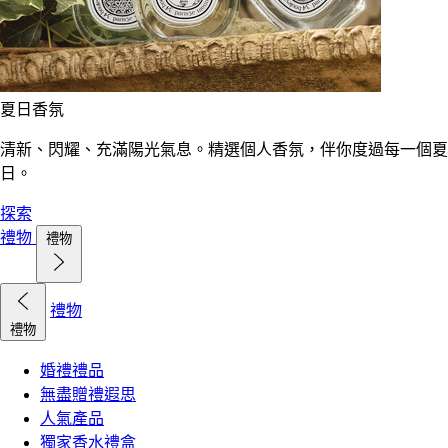
夏日香氛
清新、閃耀、充滿陽光氣息。精選個人香氛，伴你度過每一個夏
日。
探索
禮物
禮物
禮物
禮物
婚禮禮品
無盡贈禮遐思
人氣產品
獨家香水禮盒