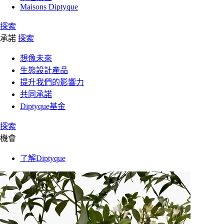
Maisons Diptyque
探索
承諾
探索
想像未來
生態設計產品
提升我們的影響力
共同承諾
Diptyque基金
探索
機會
了解Diptyque