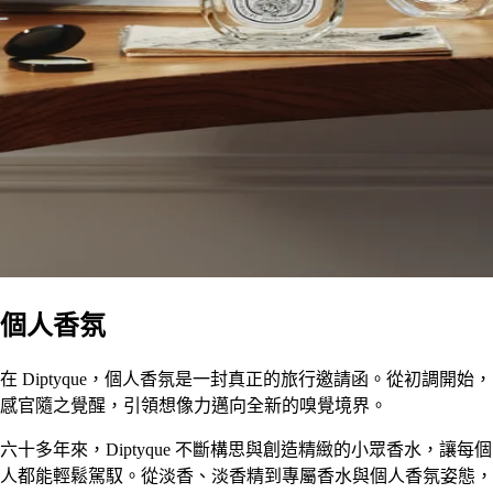
個人香氛
在 Diptyque，個人香氛是一封真正的旅行邀請函。從初調開始，
感官隨之覺醒，引領想像力邁向全新的嗅覺境界。
六十多年來，Diptyque 不斷構思與創造精緻的小眾香水，讓每個
人都能輕鬆駕馭。從淡香、淡香精到專屬香水與個人香氛姿態，