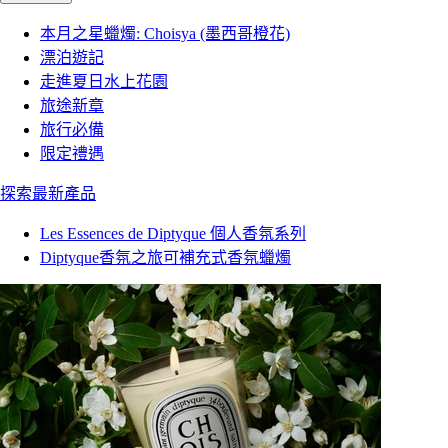
本月之星蠟燭: Choisya (墨西哥橙花)
漂泊遊記
走進夏日水上花園
旅途新章
旅行必備
限定禮遇
探索最新產品
Les Essences de Diptyque 個人香氛系列
Diptyque香氛之旅可補充式香氛蠟燭