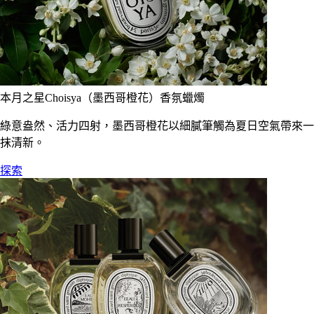
本月之星Choisya（墨西哥橙花）香氛蠟燭
綠意盎然、活力四射，墨西哥橙花以細膩筆觸為夏日空氣帶來一
抹清新。
探索