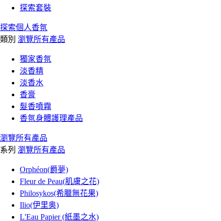
探索套裝
探索個人香氛
類別
瀏覽所有產品
獨家香氛
淡香精
淡香水
香膏
髮香噴霧
香氛身體護理產品
瀏覽所有產品
系列
瀏覽所有產品
Orphéon(爵夢)
Fleur de Peau(肌膚之花)
Philosykos(希臘無花果)
Ilio(伊里奥)
L'Eau Papier (紙墨之水)