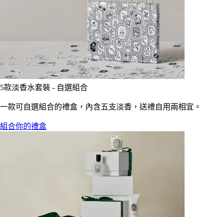
5款淡香水套裝 - 自選組合
一款可自選組合的禮盒，內含五支淡香，送禮自用兩相宜。
組合你的禮盒