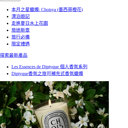
本月之星蠟燭: Choisya (墨西哥橙花)
漂泊遊記
走進夏日水上花園
旅途新章
旅行必備
限定禮遇
探索最新產品
Les Essences de Diptyque 個人香氛系列
Diptyque香氛之旅可補充式香氛蠟燭