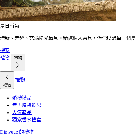
夏日香氛
清新、閃耀、充滿陽光氣息。精選個人香氛，伴你度過每一個夏
探索
禮物
禮物
禮物
禮物
婚禮禮品
無盡贈禮遐思
人氣產品
獨家香水禮盒
Diptyque 的禮物