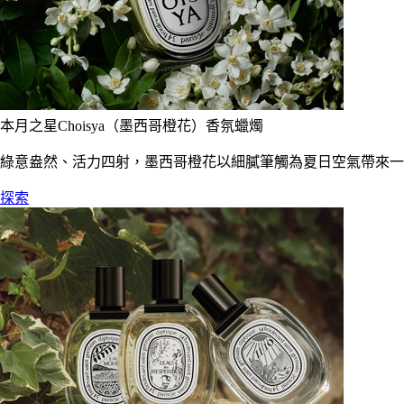
本月之星Choisya（墨西哥橙花）香氛蠟燭
綠意盎然、活力四射，墨西哥橙花以細膩筆觸為夏日空氣帶來一
探索