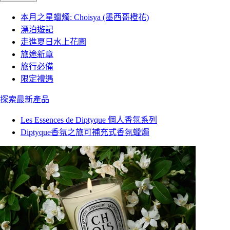
本月之星蠟燭: Choisya (墨西哥橙花)
漂泊遊記
走進夏日水上花園
旅途新章
旅行必備
限定禮遇
探索最新產品
Les Essences de Diptyque 個人香氛系列
Diptyque香氛之旅可補充式香氛蠟燭