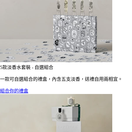
5款淡香水套裝 - 自選組合
一款可自選組合的禮盒，內含五支淡香，送禮自用兩相宜。
組合你的禮盒