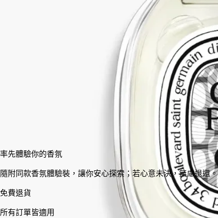
撲面而來的清新柑橘香氣，隨即淺嚐一口辛香的開胃酒，盛放的
花香隨之綻放，交織著充滿活力的木質基調。夜色尚淺，氣氛輕
快愉悅，充滿無限可能。
閱讀更少
100 ml
加入購物車
HK$1,420
率先體驗你的香氛
隨附同款香氛體驗裝，讓你安心探索；若心意未決，無慮退還