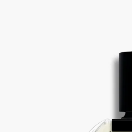
青橘、杜松子、雪松
以活力演繹這款標誌性個人香氛，其命名源自Diptyque創辦人最
喜愛的爵士酒吧。沉醉於巴黎的夜色之中。
閱讀更多
撲面而來的清新柑橘香氣，隨即淺嚐一口辛香的開胃酒，盛放的
花香隨之綻放，交織著充滿活力的木質基調。夜色尚淺，氣氛輕
快愉悅，充滿無限可能。
閱讀更少
新產品
Orphéon (爵夢)
淡香水
青橘、杜松子、雪松
以活力演繹這款標誌性個人香氛，其命名源自Diptyque創辦人最
喜愛的爵士酒吧。沉醉於巴黎的夜色之中。
閱讀更多