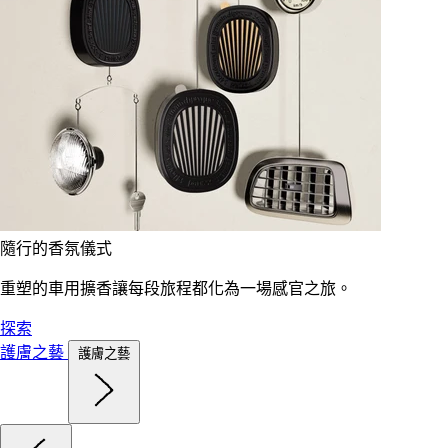
隨行的香氛儀式
重塑的車用擴香讓每段旅程都化為一場感官之旅。
探索
護膚之藝
護膚之藝