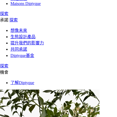
Maisons Diptyque
探索
承諾
探索
想像未來
生態設計產品
提升我們的影響力
共同承諾
Diptyque基金
探索
機會
了解Diptyque