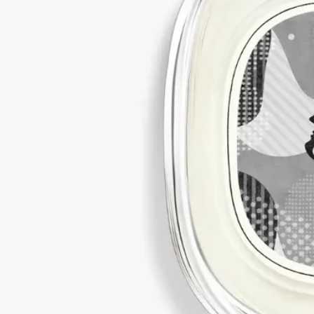
caryophyllene - geranyl acetate – coumarin – terpineol – terpinolene -
rose ketones - alpha-terpinene - benzyl alcohol - benzyl benzoate –
citrus aurantium peel oil – eugenol - isoeugenyl acetate
免責聲明：Diptyque 產品的成分列表會定期更新。在使用
Diptyque 產品前，請先查閱產品包裝上的成分列表，以確保有關
成分適合閣下使用。
承諾
法國製造
我們所有的室內香氛噴霧均為法國製造
回收指引
紙套可供回收。請將其放入合適的回收箱中。軟管無法回收，應
連同你的家居垃圾一同棄置。