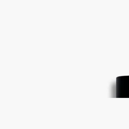
Orphéon (爵夢)
淡香水
青橘、杜松子、雪松
以活力演繹這款標誌性個人香氛，其命名源自Diptyque創辦人最
喜愛的爵士酒吧。沉醉於巴黎的夜色之中。
閱讀更多
撲面而來的清新柑橘香氣，隨即淺嚐一口辛香的開胃酒，盛放的
花香隨之綻放，交織著充滿活力的木質基調。夜色尚淺，氣氛輕
快愉悅，充滿無限可能。
閱讀更少
新產品
Orphéon (爵夢)
淡香水