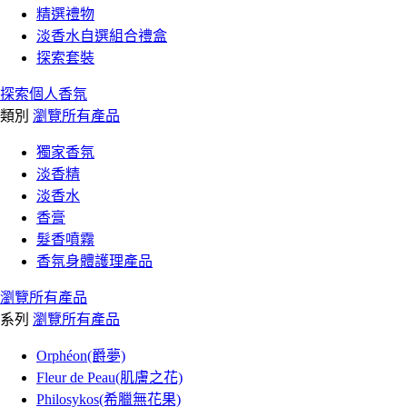
精選禮物
淡香水自選組合禮盒
探索套裝
探索個人香氛
類別
瀏覽所有產品
獨家香氛
淡香精
淡香水
香膏
髮香噴霧
香氛身體護理產品
瀏覽所有產品
系列
瀏覽所有產品
Orphéon(爵夢)
Fleur de Peau(肌膚之花)
Philosykos(希臘無花果)