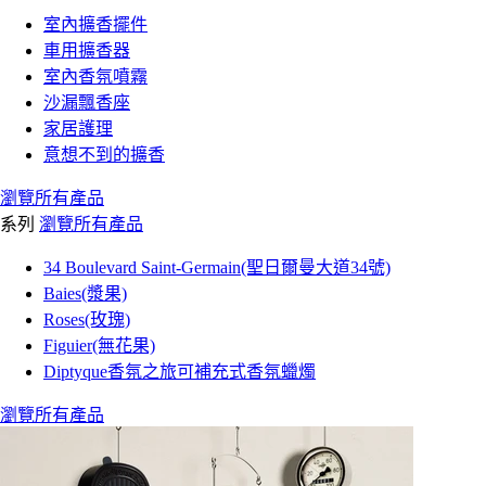
室內擴香擺件
車用擴香器
室內香氛噴霧
沙漏飄香座
家居護理
意想不到的擴香
瀏覽所有產品
系列
瀏覽所有產品
34 Boulevard Saint-Germain(聖日爾曼大道34號)
Baies(漿果)
Roses(玫瑰)
Figuier(無花果)
Diptyque香氛之旅可補充式香氛蠟燭
瀏覽所有產品