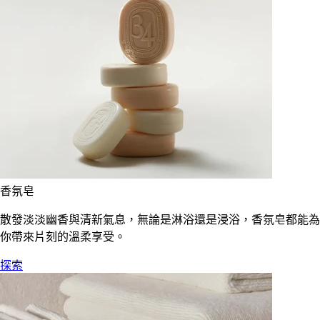
香氛皂
散發淡淡幽香與清新氣息，無論是淋浴還是浸浴，香氛皂都能為
你帶來片刻的溫柔享受。
探索