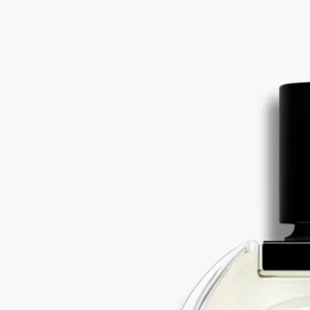
氛圍中，他們盡情起舞、歡笑，暢談天下事。這間備受鍾愛的酒
吧洋溢著藝術的無限可能，座落於這個向來國際化、隨性且充滿
生機的巴黎街區。
Orphéon(爵夢)淡香是對這傳奇場地夜幕初降時分的致敬。這款
迷人的香氛作品，蘊含柑橘香果實、辛香調與充滿活力的木香，
讓你沉浸在夜色未央時那份無可取代的悸動中。一場短暫的邂
逅，綻放出無限可能。
Orphéon(爵夢)淡香是對充滿創意的友誼之致敬，亦是嗅覺時光
膠囊的璀璨演繹，將昔日時代那轉瞬即逝的迷人面貌化作永恆。
成分
alcohol denat. - parfum (fragrance) - aqua (water) – tetramethyl –
acetyloctahydronaphthalenes – limonene - ethylhexyl salicylate - citrus
limon (lemon) peel oil – linalool – hydroxycitronellal – pinene -
juniperus virginiana oil - butyl methoxydibenzoylmethane - linalyl
acetate - rose flower oil/extract - diethylhexyl syringylidenemalonate –
geraniol - pogostemon cablin oil – citral – citronellol - beta-