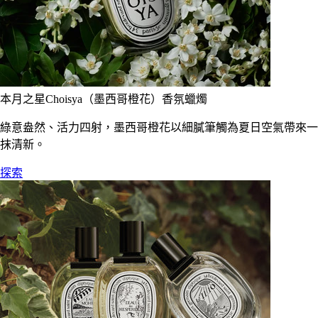
本月之星Choisya（墨西哥橙花）香氛蠟燭
綠意盎然、活力四射，墨西哥橙花以細膩筆觸為夏日空氣帶來一
抹清新。
探索