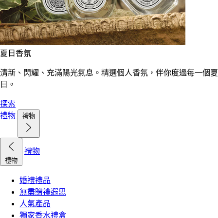
夏日香氛
清新、閃耀、充滿陽光氣息。精選個人香氛，伴你度過每一個夏
日。
探索
禮物
禮物
禮物
禮物
婚禮禮品
無盡贈禮遐思
人氣產品
獨家香水禮盒