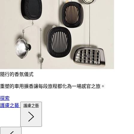
隨行的香氛儀式
重塑的車用擴香讓每段旅程都化為一場感官之旅。
探索
護膚之藝
護膚之藝