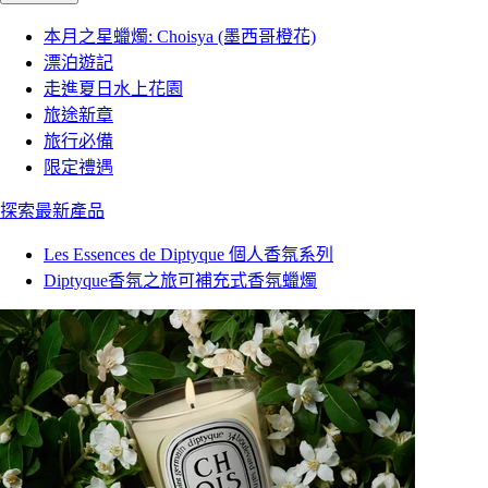
本月之星蠟燭: Choisya (墨西哥橙花)
漂泊遊記
走進夏日水上花園
旅途新章
旅行必備
限定禮遇
探索最新產品
Les Essences de Diptyque 個人香氛系列
Diptyque香氛之旅可補充式香氛蠟燭