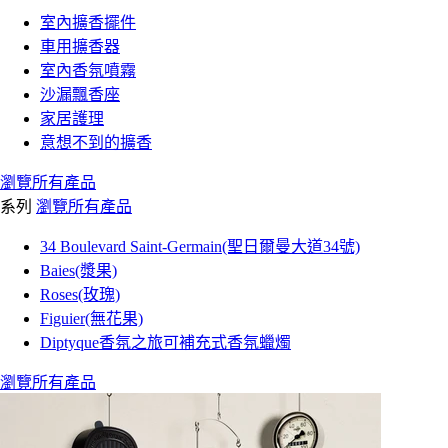
室內擴香擺件
車用擴香器
室內香氛噴霧
沙漏飄香座
家居護理
意想不到的擴香
瀏覽所有產品
系列
瀏覽所有產品
34 Boulevard Saint-Germain(聖日爾曼大道34號)
Baies(漿果)
Roses(玫瑰)
Figuier(無花果)
Diptyque香氛之旅可補充式香氛蠟燭
瀏覽所有產品