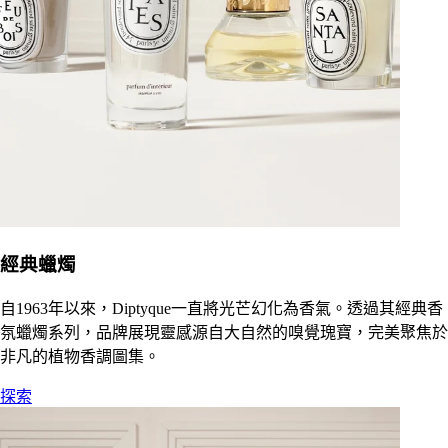
經典蠟燭
自1963年以來，Diptyque一直將光芒幻化為香氣。透過其經典香
氛蠟燭系列，品牌展現靈感源自大自然的嗅覺瑰寶，完美聚焦於
非凡的植物香調圖集。
探索