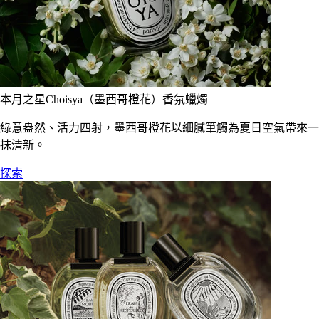
本月之星Choisya（墨西哥橙花）香氛蠟燭
綠意盎然、活力四射，墨西哥橙花以細膩筆觸為夏日空氣帶來一
抹清新。
探索