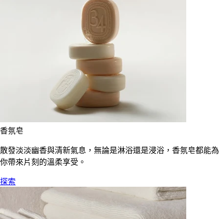
香氛皂
散發淡淡幽香與清新氣息，無論是淋浴還是浸浴，香氛皂都能為
你帶來片刻的溫柔享受。
探索