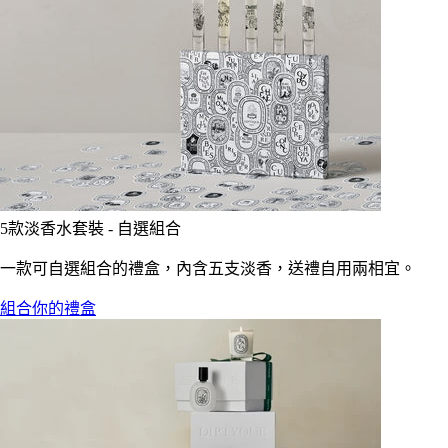
5款淡香水套裝 - 自選組合
一款可自選組合的禮盒，內含五支淡香，送禮自用兩相宜。
組合你的禮盒