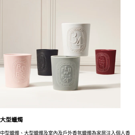
大型蠟燭
中型蠟燭、大型蠟燭及室內及戶外香氛蠟燭為家居注入個人香