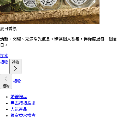
夏日香氛
清新、閃耀、充滿陽光氣息。精選個人香氛，伴你度過每一個夏
日。
探索
禮物
禮物
禮物
禮物
婚禮禮品
無盡贈禮遐思
人氣產品
獨家香水禮盒