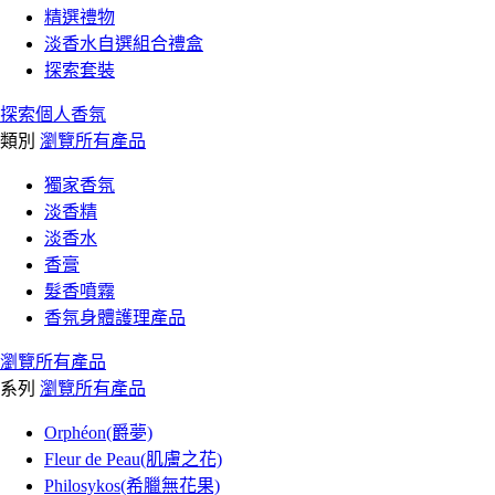
精選禮物
淡香水自選組合禮盒
探索套裝
探索個人香氛
類別
瀏覽所有產品
獨家香氛
淡香精
淡香水
香膏
髮香噴霧
香氛身體護理產品
瀏覽所有產品
系列
瀏覽所有產品
Orphéon(爵夢)
Fleur de Peau(肌膚之花)
Philosykos(希臘無花果)