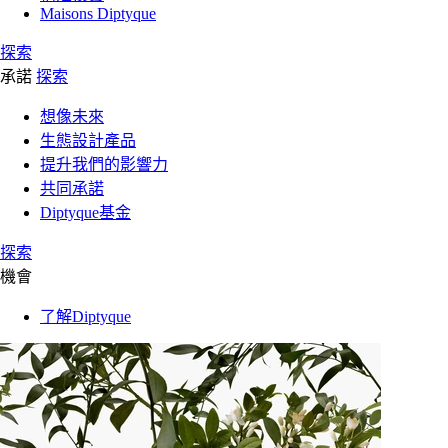
Maisons Diptyque
探索
承諾
探索
想像未來
生態設計產品
提升我們的影響力
共同承諾
Diptyque基金
探索
機會
了解Diptyque