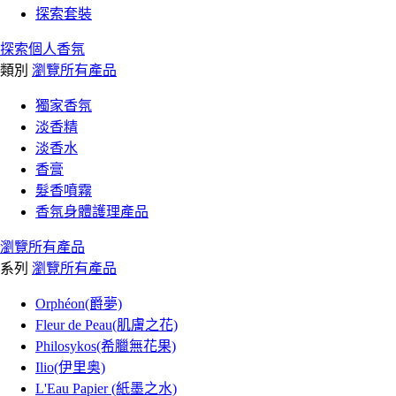
探索套裝
探索個人香氛
類別
瀏覽所有產品
獨家香氛
淡香精
淡香水
香膏
髮香噴霧
香氛身體護理產品
瀏覽所有產品
系列
瀏覽所有產品
Orphéon(爵夢)
Fleur de Peau(肌膚之花)
Philosykos(希臘無花果)
Ilio(伊里奥)
L'Eau Papier (紙墨之水)