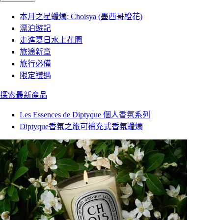
本月之星蠟燭: Choisya (墨西哥橙花)
漂泊遊記
走進夏日水上花園
旅途新章
旅行必備
限定禮遇
探索最新產品
Les Essences de Diptyque 個人香氛系列
Diptyque香氛之旅可補充式香氛蠟燭