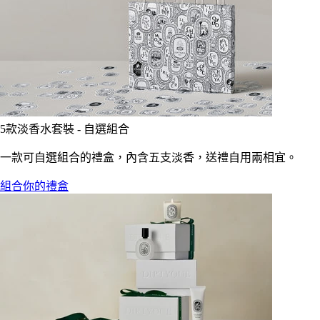
5款淡香水套裝 - 自選組合
一款可自選組合的禮盒，內含五支淡香，送禮自用兩相宜。
組合你的禮盒