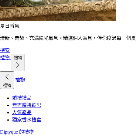
夏日香氛
清新、閃耀、充滿陽光氣息。精選個人香氛，伴你度過每一個夏
探索
禮物
禮物
禮物
禮物
婚禮禮品
無盡贈禮遐思
人氣產品
獨家香水禮盒
Diptyque 的禮物