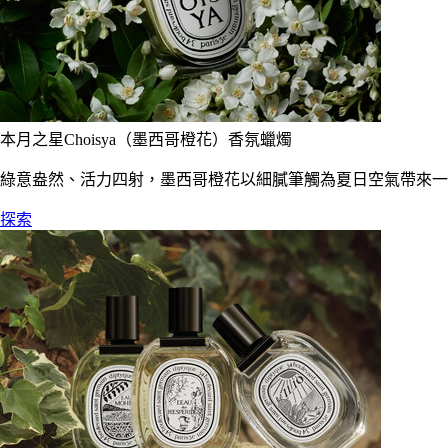
本月之星Choisya（墨西哥橙花）香氛蠟燭
綠意盎然、活力四射，墨西哥橙花以細膩筆觸為夏日空氣帶來一
探索