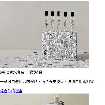
5款淡香水套裝 - 自選組合
一款可自選組合的禮盒，內含五支淡香，送禮自用兩相宜。
組合你的禮盒