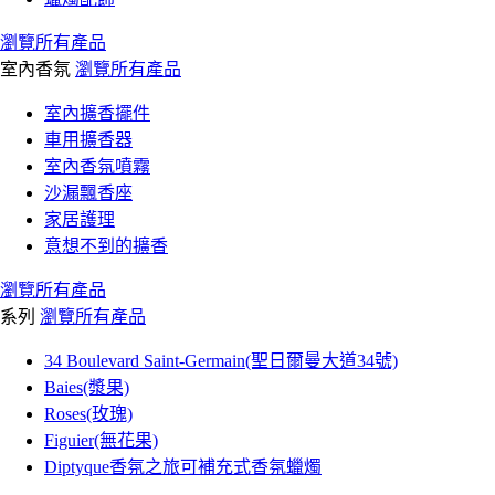
瀏覽所有產品
室內香氛
瀏覽所有產品
室內擴香擺件
車用擴香器
室內香氛噴霧
沙漏飄香座
家居護理
意想不到的擴香
瀏覽所有產品
系列
瀏覽所有產品
34 Boulevard Saint-Germain(聖日爾曼大道34號)
Baies(漿果)
Roses(玫瑰)
Figuier(無花果)
Diptyque香氛之旅可補充式香氛蠟燭