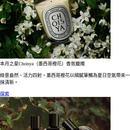
本月之星Choisya（墨西哥橙花）香氛蠟燭
綠意盎然、活力四射，墨西哥橙花以細膩筆觸為夏日空氣帶來一
抹清新。
探索