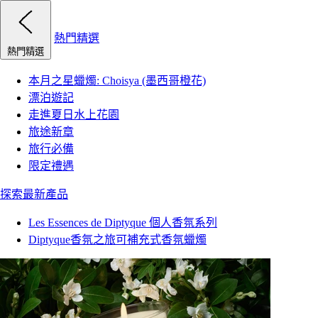
熱門精選
熱門精選
本月之星蠟燭: Choisya (墨西哥橙花)
漂泊遊記
走進夏日水上花園
旅途新章
旅行必備
限定禮遇
探索最新產品
Les Essences de Diptyque 個人香氛系列
Diptyque香氛之旅可補充式香氛蠟燭