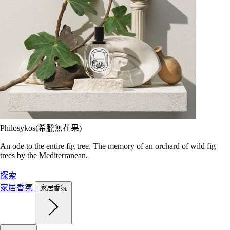
Philosykos(希臘無花果)
An ode to the entire fig tree. The memory of an orchard of wild fig
trees by the Mediterranean.
探索
家居香氛
家居香氛