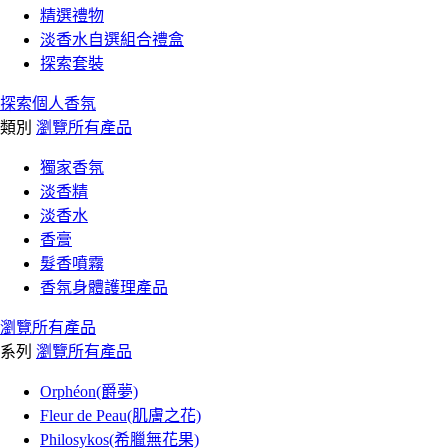
精選禮物
淡香水自選組合禮盒
探索套裝
探索個人香氛
類別
瀏覽所有產品
獨家香氛
淡香精
淡香水
香膏
髮香噴霧
香氛身體護理產品
瀏覽所有產品
系列
瀏覽所有產品
Orphéon(爵夢)
Fleur de Peau(肌膚之花)
Philosykos(希臘無花果)