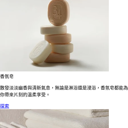
香氛皂
散發淡淡幽香與清新氣息，無論是淋浴還是浸浴，香氛皂都能為
你帶來片刻的溫柔享受。
探索