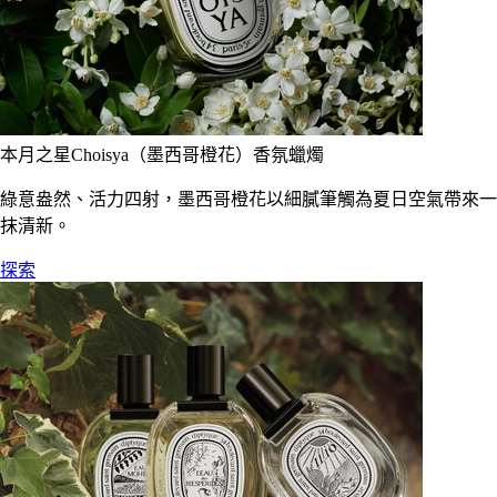
本月之星Choisya（墨西哥橙花）香氛蠟燭
綠意盎然、活力四射，墨西哥橙花以細膩筆觸為夏日空氣帶來一
抹清新。
探索