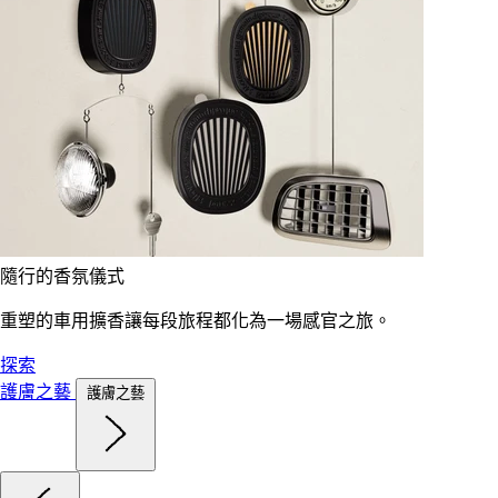
隨行的香氛儀式
重塑的車用擴香讓每段旅程都化為一場感官之旅。
探索
護膚之藝
護膚之藝