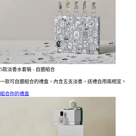
5款淡香水套裝 - 自選組合
一款可自選組合的禮盒，內含五支淡香，送禮自用兩相宜。
組合你的禮盒