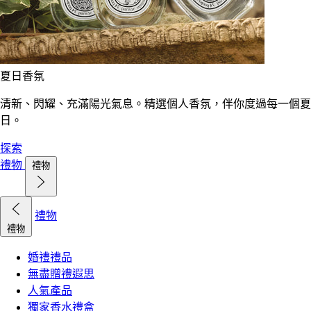
夏日香氛
清新、閃耀、充滿陽光氣息。精選個人香氛，伴你度過每一個夏
日。
探索
禮物
禮物
禮物
禮物
婚禮禮品
無盡贈禮遐思
人氣產品
獨家香水禮盒