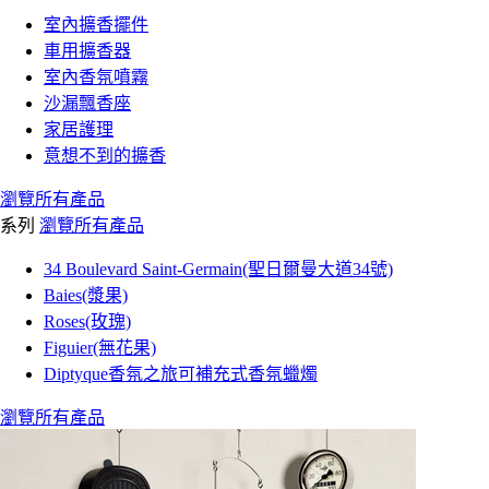
室內擴香擺件
車用擴香器
室內香氛噴霧
沙漏飄香座
家居護理
意想不到的擴香
瀏覽所有產品
系列
瀏覽所有產品
34 Boulevard Saint-Germain(聖日爾曼大道34號)
Baies(漿果)
Roses(玫瑰)
Figuier(無花果)
Diptyque香氛之旅可補充式香氛蠟燭
瀏覽所有產品