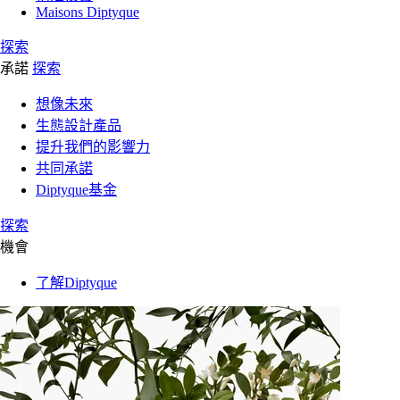
Maisons Diptyque
探索
承諾
探索
想像未來
生態設計產品
提升我們的影響力
共同承諾
Diptyque基金
探索
機會
了解Diptyque