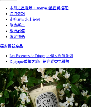
本月之星蠟燭: Choisya (墨西哥橙花)
漂泊遊記
走進夏日水上花園
旅途新章
旅行必備
限定禮遇
探索最新產品
Les Essences de Diptyque 個人香氛系列
Diptyque香氛之旅可補充式香氛蠟燭