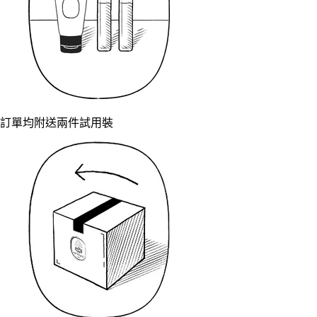
訂單均附送兩件試用裝