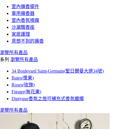
室內擴香擺件
車用擴香器
室內香氛噴霧
沙漏飄香座
家居護理
意想不到的擴香
瀏覽所有產品
系列
瀏覽所有產品
34 Boulevard Saint-Germain(聖日爾曼大道34號)
Baies(漿果)
Roses(玫瑰)
Figuier(無花果)
Diptyque香氛之旅可補充式香氛蠟燭
瀏覽所有產品