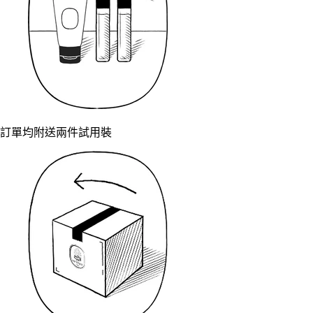
訂單均附送兩件試用裝