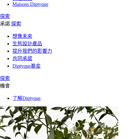
Maisons Diptyque
探索
承諾
探索
想像未來
生態設計產品
提升我們的影響力
共同承諾
Diptyque基金
探索
機會
了解Diptyque