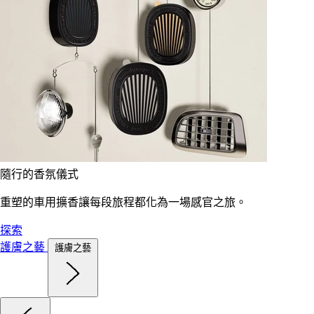
隨行的香氛儀式
重塑的車用擴香讓每段旅程都化為一場感官之旅。
探索
護膚之藝
護膚之藝