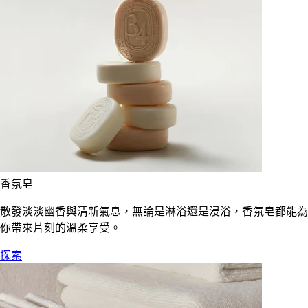
香氛皂
散發淡淡幽香與清新氣息，無論是淋浴還是浸浴，香氛皂都能為
你帶來片刻的溫柔享受。
探索