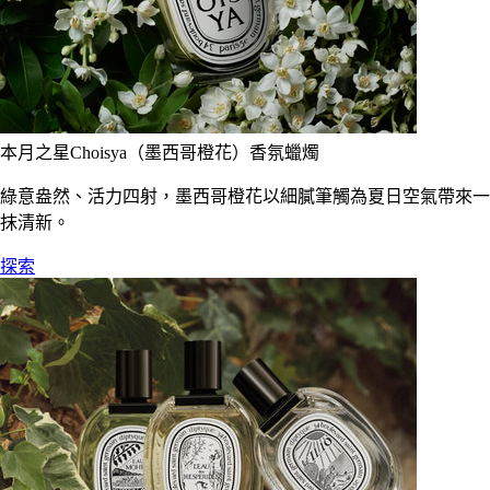
本月之星Choisya（墨西哥橙花）香氛蠟燭
綠意盎然、活力四射，墨西哥橙花以細膩筆觸為夏日空氣帶來一
抹清新。
探索