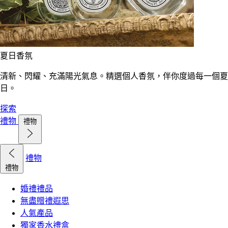
夏日香氛
清新、閃耀、充滿陽光氣息。精選個人香氛，伴你度過每一個夏
日。
探索
禮物
禮物
禮物
禮物
婚禮禮品
無盡贈禮遐思
人氣產品
獨家香水禮盒