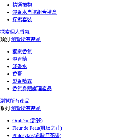
精選禮物
淡香水自選組合禮盒
探索套裝
探索個人香氛
類別
瀏覽所有產品
獨家香氛
淡香精
淡香水
香膏
髮香噴霧
香氛身體護理產品
瀏覽所有產品
系列
瀏覽所有產品
Orphéon(爵夢)
Fleur de Peau(肌膚之花)
Philosykos(希臘無花果)