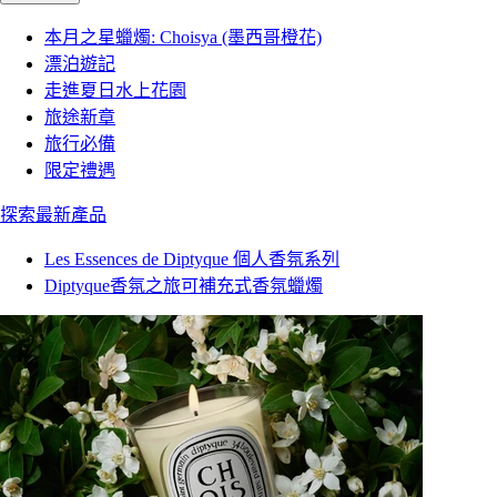
本月之星蠟燭: Choisya (墨西哥橙花)
漂泊遊記
走進夏日水上花園
旅途新章
旅行必備
限定禮遇
探索最新產品
Les Essences de Diptyque 個人香氛系列
Diptyque香氛之旅可補充式香氛蠟燭