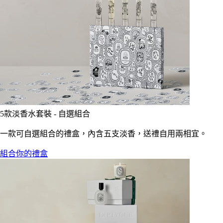
5款淡香水套裝 - 自選組合
一款可自選組合的禮盒，內含五支淡香，送禮自用兩相宜。
組合你的禮盒