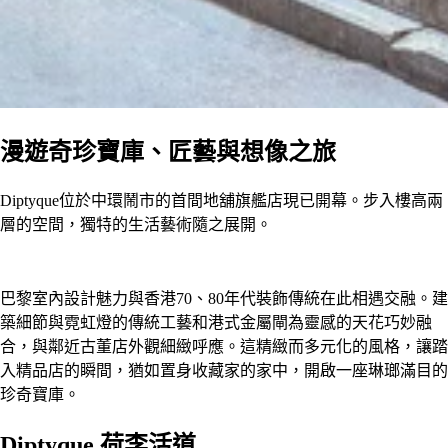
漫遊奇珍寶庫、匠藝與想像之旅
Diptyque位於中環鬧市的首間地舖旗艦店現已開幕。步入樓高兩
層的空間，獨特的生活藝術隨之展開。
巴黎室內設計魅力與香港70、80年代裝飾傳統在此相遇交融。建
築細節與霓虹燈的傳統工藝和港式金屬閘為靈感的天花巧妙融
合，與鄰近古董店外觀細緻呼應。這精緻而多元化的風格，讓踏
入精品店的瞬間，猶如置身收藏家的家中，開啟一座琳瑯滿目的
珍奇寶庫。
Diptyque 荷李活道