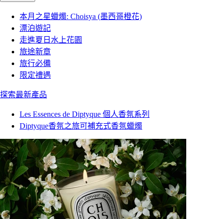
本月之星蠟燭: Choisya (墨西哥橙花)
漂泊遊記
走進夏日水上花園
旅途新章
旅行必備
限定禮遇
探索最新產品
Les Essences de Diptyque 個人香氛系列
Diptyque香氛之旅可補充式香氛蠟燭