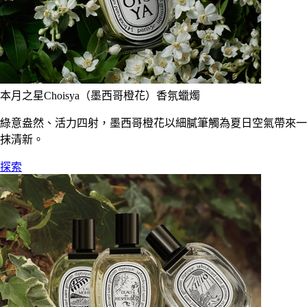
本月之星Choisya（墨西哥橙花）香氛蠟燭
綠意盎然、活力四射，墨西哥橙花以細膩筆觸為夏日空氣帶來一
抹清新。
探索