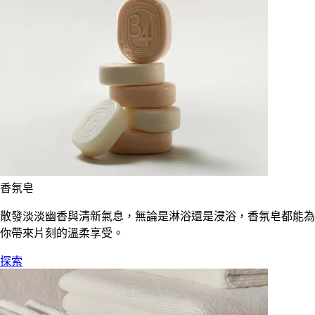
香氛皂
散發淡淡幽香與清新氣息，無論是淋浴還是浸浴，香氛皂都能為
你帶來片刻的溫柔享受。
探索