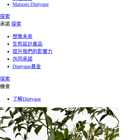
Maisons Diptyque
探索
承諾
探索
想像未來
生態設計產品
提升我們的影響力
共同承諾
Diptyque基金
探索
機會
了解Diptyque