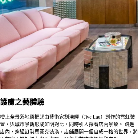
護膚之藝體驗
樓上全景落地窗框起由藝術家劉浩輝（Jive Lau）創作的霓虹裝
置，與城市景觀形成鮮明對比，同時引人探看店內景致。 踏進
店內，穿過訂製馬賽克裝潢，店舖展開一個自成一格的世界，將