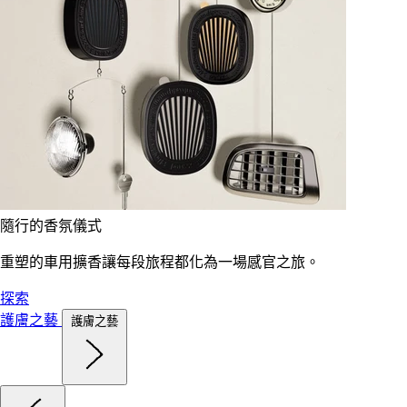
隨行的香氛儀式
重塑的車用擴香讓每段旅程都化為一場感官之旅。
探索
護膚之藝
護膚之藝