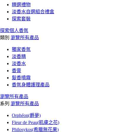
精選禮物
淡香水自選組合禮盒
探索套裝
探索個人香氛
類別
瀏覽所有產品
獨家香氛
淡香精
淡香水
香膏
髮香噴霧
香氛身體護理產品
瀏覽所有產品
系列
瀏覽所有產品
Orphéon(爵夢)
Fleur de Peau(肌膚之花)
Philosykos(希臘無花果)