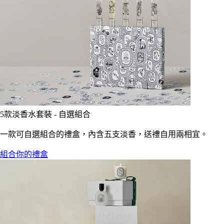
5款淡香水套裝 - 自選組合
一款可自選組合的禮盒，內含五支淡香，送禮自用兩相宜。
組合你的禮盒