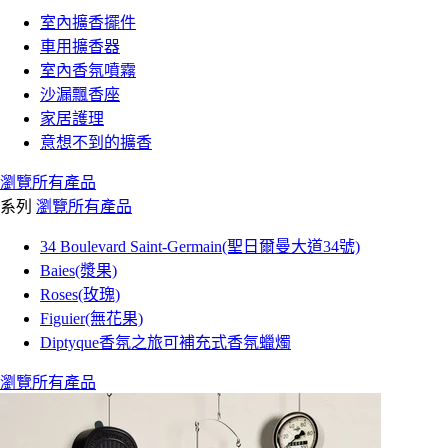
室內擴香擺件
車用擴香器
室內香氛噴霧
沙漏飄香座
家居護理
意想不到的擴香
瀏覽所有產品
系列
瀏覽所有產品
34 Boulevard Saint-Germain(聖日爾曼大道34號)
Baies(漿果)
Roses(玫瑰)
Figuier(無花果)
Diptyque香氛之旅可補充式香氛蠟燭
瀏覽所有產品