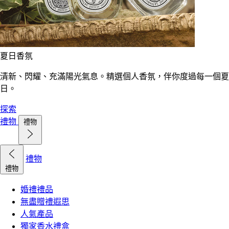
夏日香氛
清新、閃耀、充滿陽光氣息。精選個人香氛，伴你度過每一個夏
日。
探索
禮物
禮物
禮物
禮物
婚禮禮品
無盡贈禮遐思
人氣產品
獨家香水禮盒