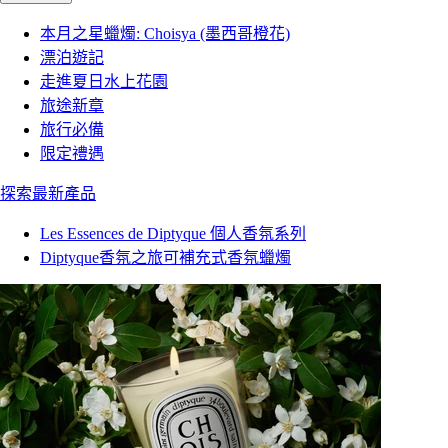
本月之星蠟燭: Choisya (墨西哥橙花)
漂泊遊記
走進夏日水上花園
旅途新章
旅行必備
限定禮遇
探索最新產品
Les Essences de Diptyque 個人香氛系列
Diptyque香氛之旅可補充式香氛蠟燭