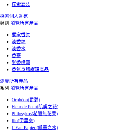
探索套裝
探索個人香氛
類別
瀏覽所有產品
獨家香氛
淡香精
淡香水
香膏
髮香噴霧
香氛身體護理產品
瀏覽所有產品
系列
瀏覽所有產品
Orphéon(爵夢)
Fleur de Peau(肌膚之花)
Philosykos(希臘無花果)
Ilio(伊里奥)
L'Eau Papier (紙墨之水)