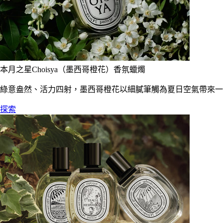
本月之星Choisya（墨西哥橙花）香氛蠟燭
綠意盎然、活力四射，墨西哥橙花以細膩筆觸為夏日空氣帶來一
探索