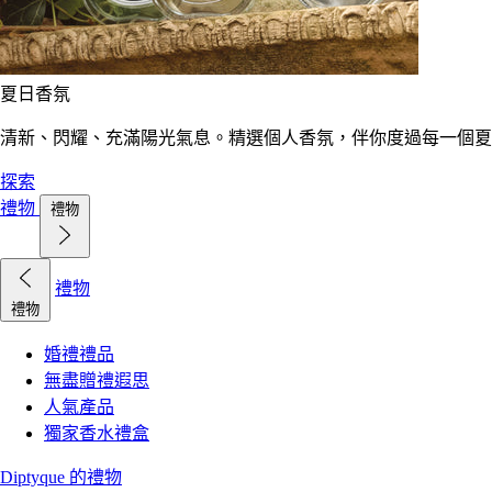
夏日香氛
清新、閃耀、充滿陽光氣息。精選個人香氛，伴你度過每一個夏
探索
禮物
禮物
禮物
禮物
婚禮禮品
無盡贈禮遐思
人氣產品
獨家香水禮盒
Diptyque 的禮物