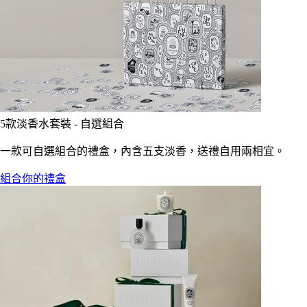
5款淡香水套裝 - 自選組合
一款可自選組合的禮盒，內含五支淡香，送禮自用兩相宜。
組合你的禮盒