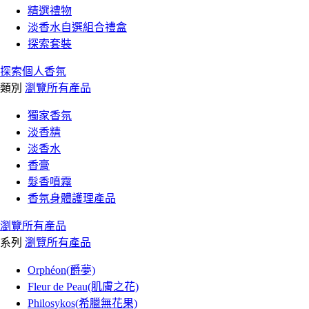
精選禮物
淡香水自選組合禮盒
探索套裝
探索個人香氛
類別
瀏覽所有產品
獨家香氛
淡香精
淡香水
香膏
髮香噴霧
香氛身體護理產品
瀏覽所有產品
系列
瀏覽所有產品
Orphéon(爵夢)
Fleur de Peau(肌膚之花)
Philosykos(希臘無花果)