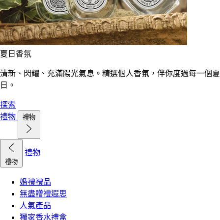
夏日香氛
清新、閃耀、充滿陽光氣息。精選個人香氛，伴你度過每一個夏
日。
探索
禮物
禮物
禮物
禮物
婚禮禮品
無盡贈禮遐思
人氣產品
獨家香水禮盒