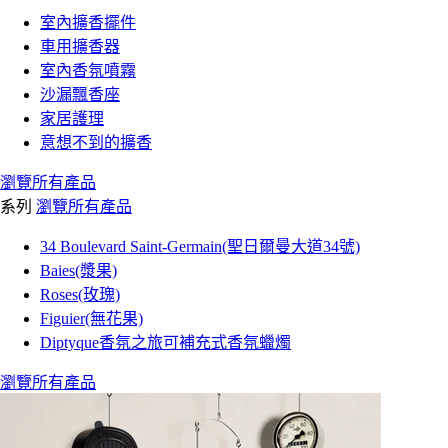
室內擴香擺件
車用擴香器
室內香氛噴霧
沙漏飄香座
家居護理
意想不到的擴香
瀏覽所有產品
系列
瀏覽所有產品
34 Boulevard Saint-Germain(聖日爾曼大道34號)
Baies(漿果)
Roses(玫瑰)
Figuier(無花果)
Diptyque香氛之旅可補充式香氛蠟燭
瀏覽所有產品