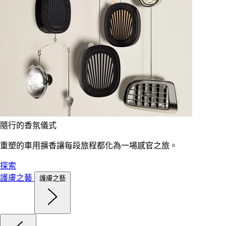
隨行的香氛儀式
重塑的車用擴香讓每段旅程都化為一場感官之旅。
探索
護膚之藝
護膚之藝