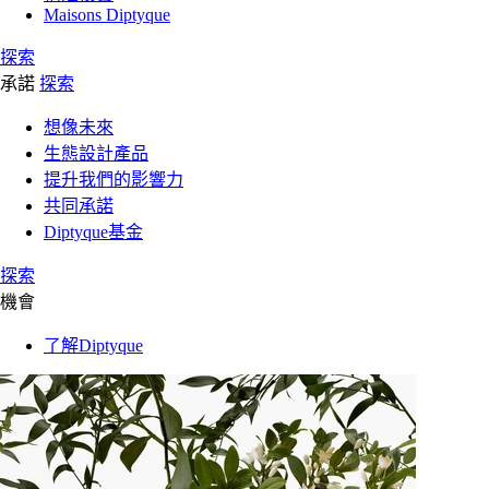
Maisons Diptyque
探索
承諾
探索
想像未來
生態設計產品
提升我們的影響力
共同承諾
Diptyque基金
探索
機會
了解Diptyque