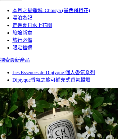
本月之星蠟燭: Choisya (墨西哥橙花)
漂泊遊記
走進夏日水上花園
旅途新章
旅行必備
限定禮遇
探索最新產品
Les Essences de Diptyque 個人香氛系列
Diptyque香氛之旅可補充式香氛蠟燭