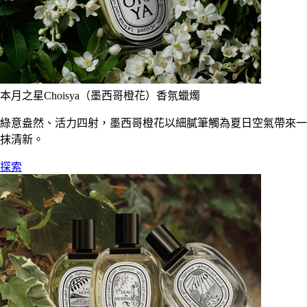
本月之星Choisya（墨西哥橙花）香氛蠟燭
綠意盎然、活力四射，墨西哥橙花以細膩筆觸為夏日空氣帶來一
抹清新。
探索