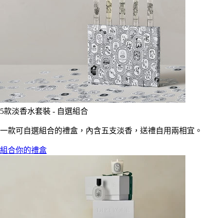
5款淡香水套裝 - 自選組合
一款可自選組合的禮盒，內含五支淡香，送禮自用兩相宜。
組合你的禮盒