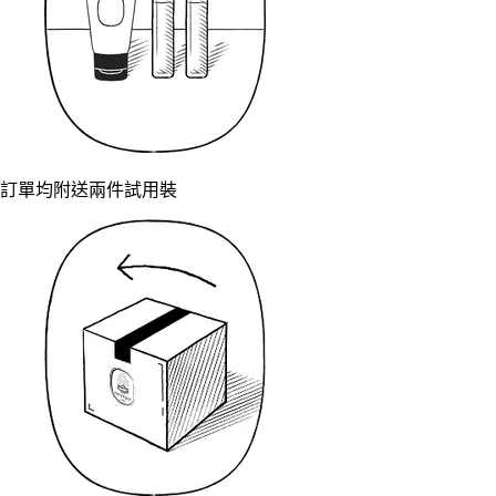
訂單均附送兩件試用裝