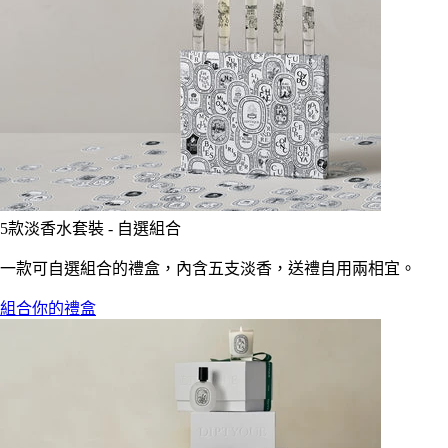
5款淡香水套裝 - 自選組合
一款可自選組合的禮盒，內含五支淡香，送禮自用兩相宜。
組合你的禮盒