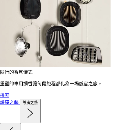
隨行的香氛儀式
重塑的車用擴香讓每段旅程都化為一場感官之旅。
探索
護膚之藝
護膚之藝