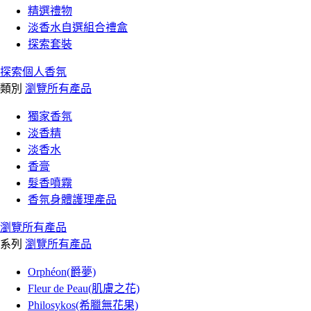
精選禮物
淡香水自選組合禮盒
探索套裝
探索個人香氛
類別
瀏覽所有產品
獨家香氛
淡香精
淡香水
香膏
髮香噴霧
香氛身體護理產品
瀏覽所有產品
系列
瀏覽所有產品
Orphéon(爵夢)
Fleur de Peau(肌膚之花)
Philosykos(希臘無花果)