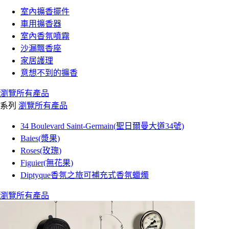
室內擴香擺件
車用擴香器
室內香氛噴霧
沙漏飄香座
家居護理
意想不到的擴香
瀏覽所有產品
系列
瀏覽所有產品
34 Boulevard Saint-Germain(聖日爾曼大道34號)
Baies(漿果)
Roses(玫瑰)
Figuier(無花果)
Diptyque香氛之旅可補充式香氛蠟燭
瀏覽所有產品