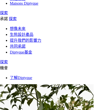
Maisons Diptyque
探索
承諾
探索
想像未來
生態設計產品
提升我們的影響力
共同承諾
Diptyque基金
探索
機會
了解Diptyque