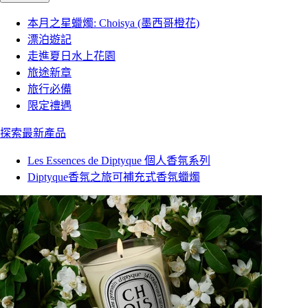
本月之星蠟燭: Choisya (墨西哥橙花)
漂泊遊記
走進夏日水上花園
旅途新章
旅行必備
限定禮遇
探索最新產品
Les Essences de Diptyque 個人香氛系列
Diptyque香氛之旅可補充式香氛蠟燭