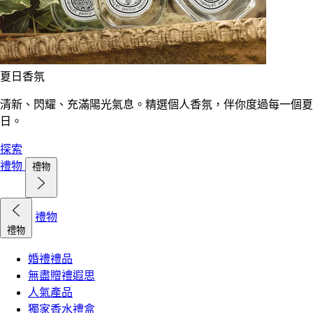
夏日香氛
清新、閃耀、充滿陽光氣息。精選個人香氛，伴你度過每一個夏
日。
探索
禮物
禮物
禮物
禮物
婚禮禮品
無盡贈禮遐思
人氣產品
獨家香水禮盒