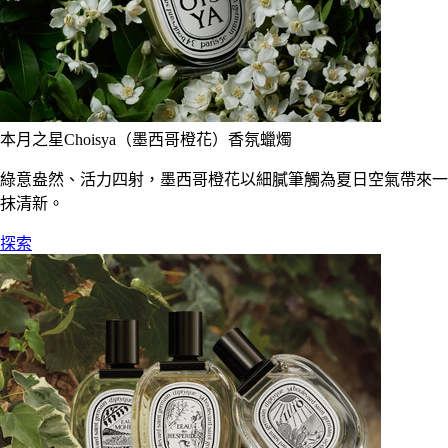
本月之星Choisya（墨西哥橙花）香氛蠟燭
綠意盎然、活力四射，墨西哥橙花以細膩筆觸為夏日空氣帶來一
抹清新。
探索