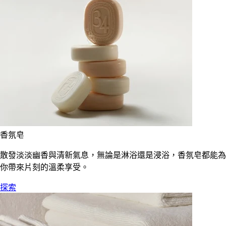
香氛皂
散發淡淡幽香與清新氣息，無論是淋浴還是浸浴，香氛皂都能為
你帶來片刻的溫柔享受。
探索