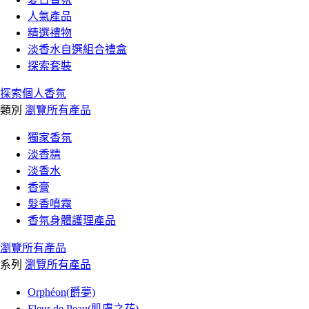
人氣產品
精選禮物
淡香水自選組合禮盒
探索套裝
探索個人香氛
類別
瀏覽所有產品
獨家香氛
淡香精
淡香水
香膏
髮香噴霧
香氛身體護理產品
瀏覽所有產品
系列
瀏覽所有產品
Orphéon(爵夢)
Fleur de Peau(肌膚之花)