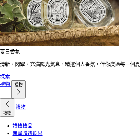
夏日香氛
清新、閃耀、充滿陽光氣息。精選個人香氛，伴你度過每一個夏
探索
禮物
禮物
禮物
禮物
婚禮禮品
無盡贈禮遐思