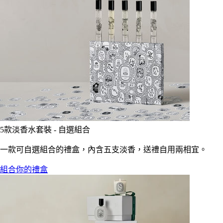
5款淡香水套裝 - 自選組合
一款可自選組合的禮盒，內含五支淡香，送禮自用兩相宜。
組合你的禮盒