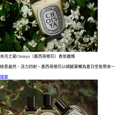
本月之星Choisya（墨西哥橙花）香氛蠟燭
綠意盎然、活力四射，墨西哥橙花以細膩筆觸為夏日空氣帶來一
探索