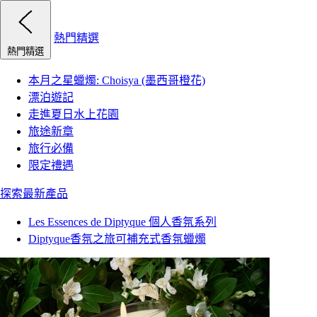
熱門精選
熱門精選
本月之星蠟燭: Choisya (墨西哥橙花)
漂泊遊記
走進夏日水上花園
旅途新章
旅行必備
限定禮遇
探索最新產品
Les Essences de Diptyque 個人香氛系列
Diptyque香氛之旅可補充式香氛蠟燭