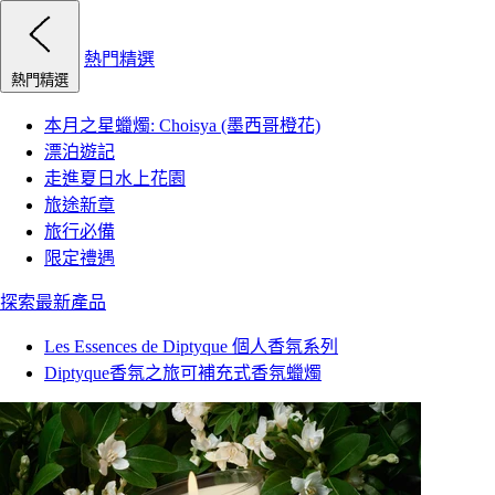
熱門精選
熱門精選
本月之星蠟燭: Choisya (墨西哥橙花)
漂泊遊記
走進夏日水上花園
旅途新章
旅行必備
限定禮遇
探索最新產品
Les Essences de Diptyque 個人香氛系列
Diptyque香氛之旅可補充式香氛蠟燭