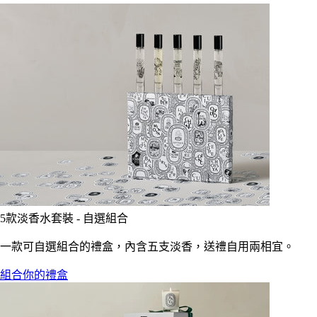
5款淡香水套裝 - 自選組合
一款可自選組合的禮盒，內含五支淡香，送禮自用兩相宜。
組合你的禮盒