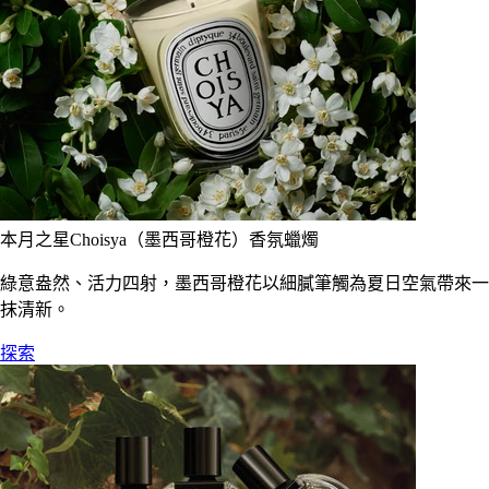
本月之星Choisya（墨西哥橙花）香氛蠟燭
綠意盎然、活力四射，墨西哥橙花以細膩筆觸為夏日空氣帶來一
抹清新。
探索