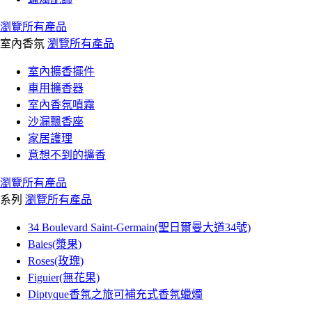
瀏覽所有產品
室內香氛
瀏覽所有產品
室內擴香擺件
車用擴香器
室內香氛噴霧
沙漏飄香座
家居護理
意想不到的擴香
瀏覽所有產品
系列
瀏覽所有產品
34 Boulevard Saint-Germain(聖日爾曼大道34號)
Baies(漿果)
Roses(玫瑰)
Figuier(無花果)
Diptyque香氛之旅可補充式香氛蠟燭