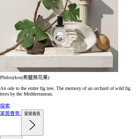
Philosykos(希臘無花果)
An ode to the entire fig tree. The memory of an orchard of wild fig
trees by the Mediterranean.
探索
家居香氛
家居香氛