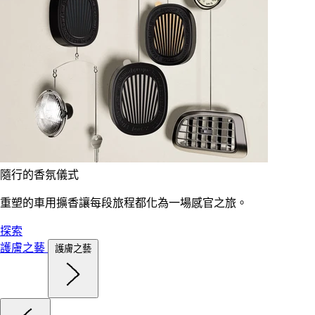
隨行的香氛儀式
重塑的車用擴香讓每段旅程都化為一場感官之旅。
探索
護膚之藝
護膚之藝