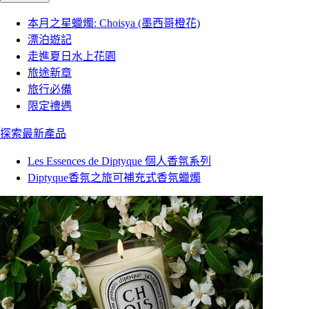
本月之星蠟燭: Choisya (墨西哥橙花)
漂泊遊記
走進夏日水上花園
旅途新章
旅行必備
限定禮遇
探索最新產品
Les Essences de Diptyque 個人香氛系列
Diptyque香氛之旅可補充式香氛蠟燭