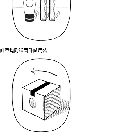
訂單均附送兩件試用裝