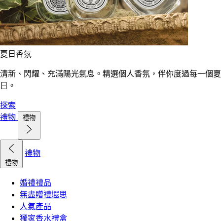
夏日香氛
清新、閃耀、充滿陽光氣息。精選個人香氛，伴你度過每一個夏
日。
探索
禮物
禮物
禮物
禮物
婚禮禮品
無盡贈禮遐思
人氣產品
獨家香水禮盒