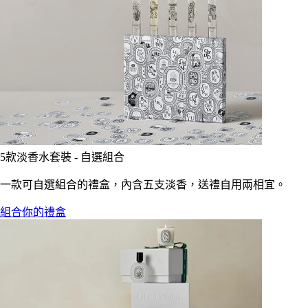
5款淡香水套裝 - 自選組合
一款可自選組合的禮盒，內含五支淡香，送禮自用兩相宜。
組合你的禮盒