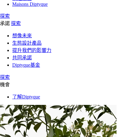
Maisons Diptyque
探索
承諾
探索
想像未來
生態設計產品
提升我們的影響力
共同承諾
Diptyque基金
探索
機會
了解Diptyque