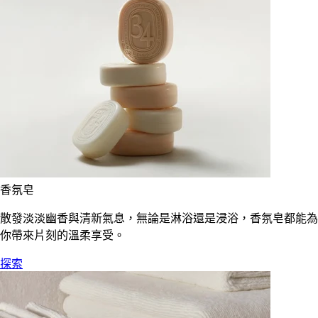
香氛皂
散發淡淡幽香與清新氣息，無論是淋浴還是浸浴，香氛皂都能為
你帶來片刻的溫柔享受。
探索