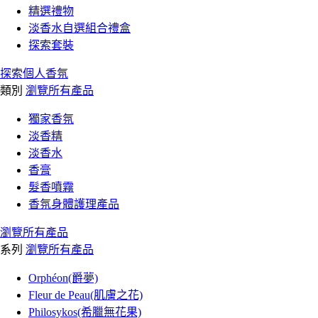
精選禮物
淡香水自選組合禮盒
探索套裝
探索個人香氛
類別
瀏覽所有產品
獨家香氛
淡香精
淡香水
香膏
髮香噴霧
香氛身體護理產品
瀏覽所有產品
系列
瀏覽所有產品
Orphéon(爵夢)
Fleur de Peau(肌膚之花)
Philosykos(希臘無花果)