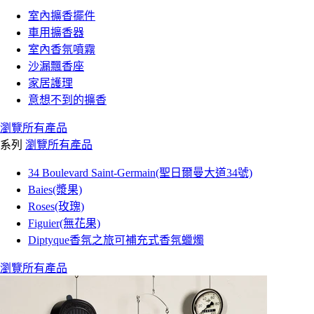
室內擴香擺件
車用擴香器
室內香氛噴霧
沙漏飄香座
家居護理
意想不到的擴香
瀏覽所有產品
系列
瀏覽所有產品
34 Boulevard Saint-Germain(聖日爾曼大道34號)
Baies(漿果)
Roses(玫瑰)
Figuier(無花果)
Diptyque香氛之旅可補充式香氛蠟燭
瀏覽所有產品