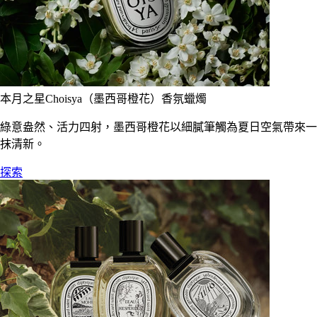
本月之星Choisya（墨西哥橙花）香氛蠟燭
綠意盎然、活力四射，墨西哥橙花以細膩筆觸為夏日空氣帶來一
抹清新。
探索