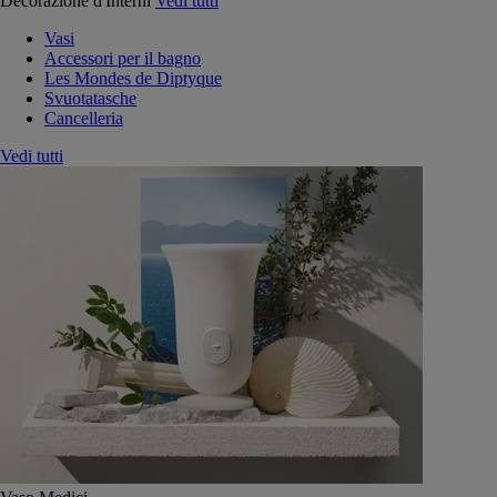
Decorazione d'Interni
Vedi tutti
Vasi
Accessori per il bagno
Les Mondes de Diptyque
Svuotatasche
Cancelleria
Vedi tutti