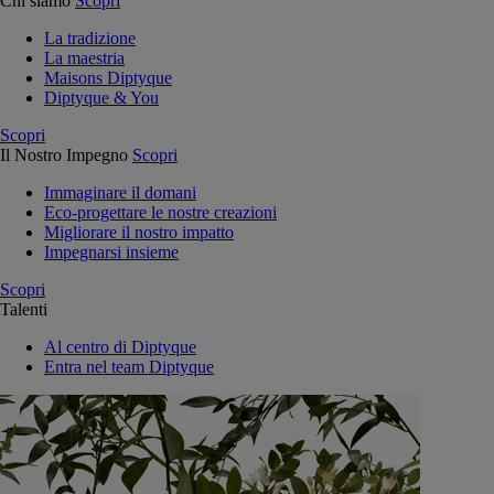
Chi siamo
Scopri
La tradizione
La maestria
Maisons Diptyque
Diptyque & You
Scopri
Il Nostro Impegno
Scopri
Immaginare il domani
Eco-progettare le nostre creazioni
Migliorare il nostro impatto
Impegnarsi insieme
Scopri
Talenti
Al centro di Diptyque
Entra nel team Diptyque