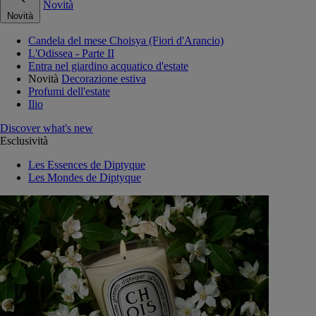
Novità
Novità
Candela del mese Choisya (Fiori d'Arancio)
L'Odissea - Parte II
Entra nel giardino acquatico d'estate
Novità
Decorazione estiva
Profumi dell'estate
Ilio
Discover what's new
Esclusività
Les Essences de Diptyque
Les Mondes de Diptyque