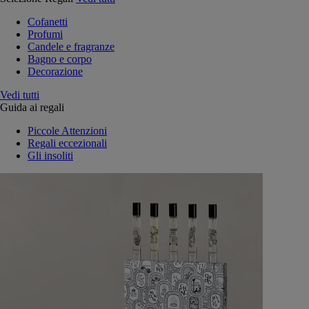
Cofanetti
Profumi
Candele e fragranze
Bagno e corpo
Decorazione
Vedi tutti
Guida ai regali
Piccole Attenzioni
Regali eccezionali
Gli insoliti