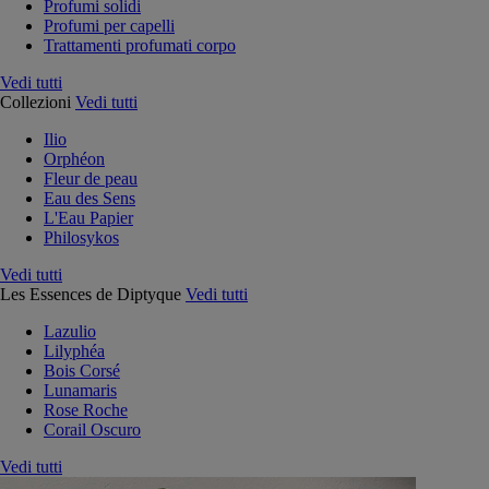
Profumi solidi
Profumi per capelli
Trattamenti profumati corpo
Vedi tutti
Collezioni
Vedi tutti
Ilio
Orphéon
Fleur de peau
Eau des Sens
L'Eau Papier
Philosykos
Vedi tutti
Les Essences de Diptyque
Vedi tutti
Lazulio
Lilyphéa
Bois Corsé
Lunamaris
Rose Roche
Corail Oscuro
Vedi tutti