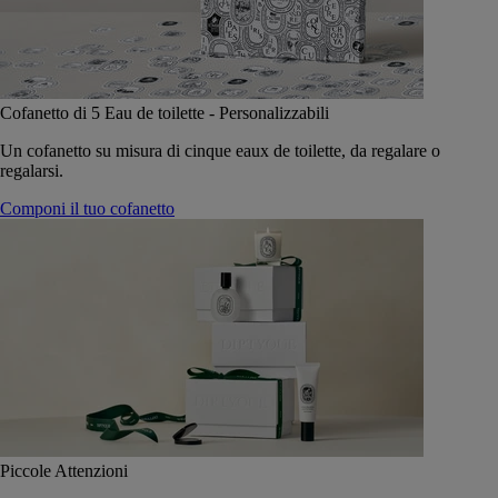
Cofanetto di 5 Eau de toilette - Personalizzabili
Un cofanetto su misura di cinque eaux de toilette, da regalare o
regalarsi.
Componi il tuo cofanetto
Piccole Attenzioni