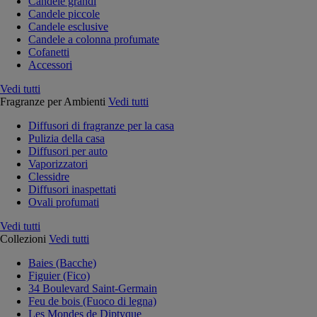
Candele grandi
Candele piccole
Candele esclusive
Candele a colonna profumate
Cofanetti
Accessori
Vedi tutti
Fragranze per Ambienti
Vedi tutti
Diffusori di fragranze per la casa
Pulizia della casa
Diffusori per auto
Vaporizzatori
Clessidre
Diffusori inaspettati
Ovali profumati
Vedi tutti
Collezioni
Vedi tutti
Baies (Bacche)
Figuier (Fico)
34 Boulevard Saint-Germain
Feu de bois (Fuoco di legna)
Les Mondes de Diptyque