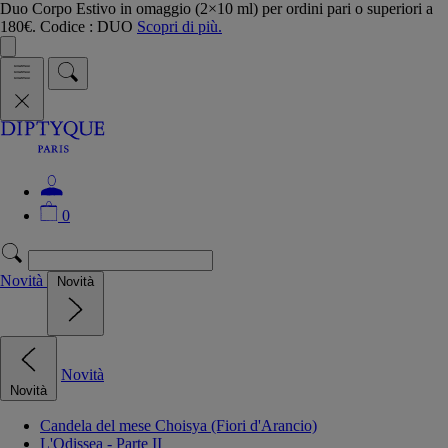
Duo Corpo Estivo in omaggio (2×10 ml) per ordini pari o superiori a
180€. Codice : DUO
Scopri di più.
0
Novità
Novità
Novità
Novità
Candela del mese Choisya (Fiori d'Arancio)
L'Odissea - Parte II