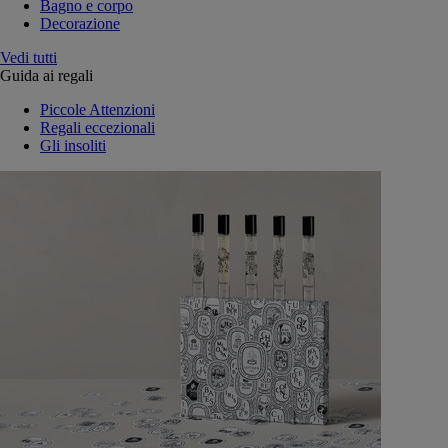
Bagno e corpo
Decorazione
Vedi tutti
Guida ai regali
Piccole Attenzioni
Regali eccezionali
Gli insoliti