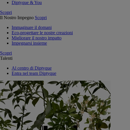
Diptyque & You
Scopri
Il Nostro Impegno
Scopri
Immaginare il domani
Eco-progettare le nostre creazioni
Migliorare il nostro impatto
Impegnarsi insieme
Scopri
Talenti
Al centro di Diptyque
Entra nel team Diptyque