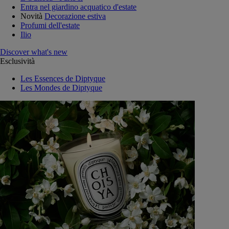
Entra nel giardino acquatico d'estate
Novità
Decorazione estiva
Profumi dell'estate
Ilio
Discover what's new
Esclusività
Les Essences de Diptyque
Les Mondes de Diptyque