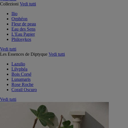
Collezioni
Vedi tutti
Ilio
Orphéon
Fleur de peau
Eau des Sens
L'Eau Papier
Philosykos
Vedi tutti
Les Essences de Diptyque
Vedi tutti
Lazulio
Lilyphéa
Bois Corsé
Lunamaris
Rose Roche
Corail Oscuro
Vedi tutti