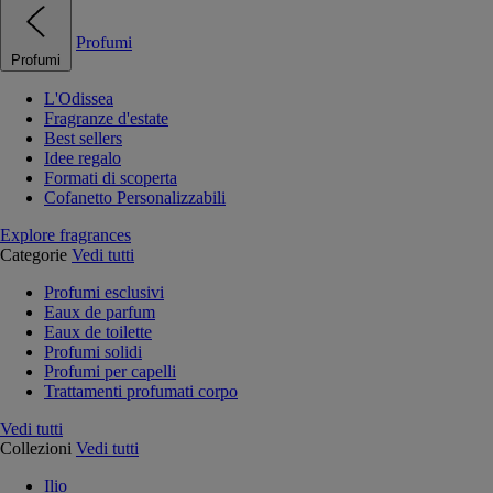
Profumi
Profumi
L'Odissea
Fragranze d'estate
Best sellers
Idee regalo
Formati di scoperta
Cofanetto Personalizzabili
Explore fragrances
Categorie
Vedi tutti
Profumi esclusivi
Eaux de parfum
Eaux de toilette
Profumi solidi
Profumi per capelli
Trattamenti profumati corpo
Vedi tutti
Collezioni
Vedi tutti
Ilio