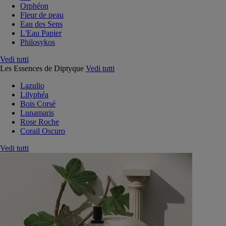
Orphéon
Fleur de peau
Eau des Sens
L'Eau Papier
Philosykos
Vedi tutti
Les Essences de Diptyque
Vedi tutti
Lazulio
Lilyphéa
Bois Corsé
Lunamaris
Rose Roche
Corail Oscuro
Vedi tutti