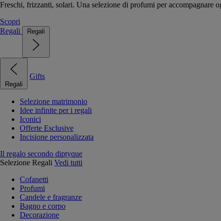
Freschi, frizzanti, solari. Una selezione di profumi per accompagnare og
Scopri
Regali
Regali
Gifts
Regali
Selezione matrimonio
Idee infinite per i regali
Iconici
Offerte Esclusive
Incisione personalizzata
Il regalo secondo diptyque
Selezione Regali
Vedi tutti
Cofanetti
Profumi
Candele e fragranze
Bagno e corpo
Decorazione