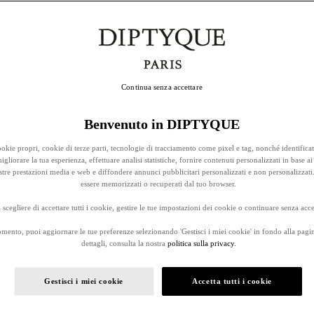
Continua senza accettare
Benvenuto in DIPTYQUE
okie propri, cookie di terze parti, tecnologie di tracciamento come pixel e tag, nonché identificat
gliorare la tua esperienza, effettuare analisi statistiche, fornire contenuti personalizzati in base ai 
stre prestazioni media e web e diffondere annunci pubblicitari personalizzati e non personalizzati
essere memorizzati o recuperati dal tuo browser.
 scegliere di accettare tutti i cookie, gestire le tue impostazioni dei cookie o continuare senza accet
omento, puoi aggiornare le tue preferenze selezionando 'Gestisci i miei cookie' in fondo alla pagi
dettagli, consulta la nostra
politica sulla privacy.
Gestisci i miei cookie
Accetta tutti i cookie