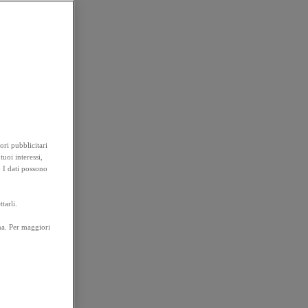
ori pubblicitari
tuoi interessi,
. I dati possono
tarli.
na. Per maggiori