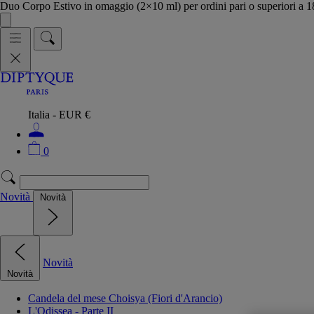
Duo Corpo Estivo in omaggio (2×10 ml) per ordini pari o superiori a
Italia - EUR €
0
Novità
Novità
Novità
Novità
Candela del mese Choisya (Fiori d'Arancio)
L'Odissea - Parte II