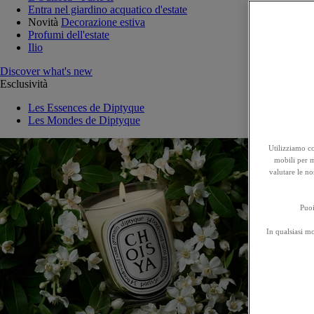
Entra nel giardino acquatico d'estate
Novità
Decorazione estiva
Profumi dell'estate
Ilio
Discover what's new
Esclusività
Les Essences de Diptyque
Les Mondes de Diptyque
Utilizziamo co
mobili per mi
valutare le no
Puoi
In qualsiasi m