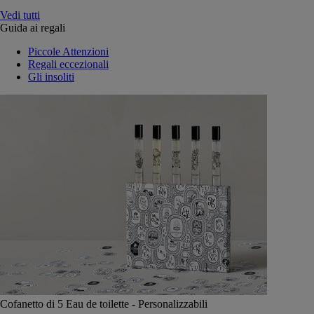
Vedi tutti
Guida ai regali
Piccole Attenzioni
Regali eccezionali
Gli insoliti
Cofanetto di 5 Eau de toilette - Personalizzabili