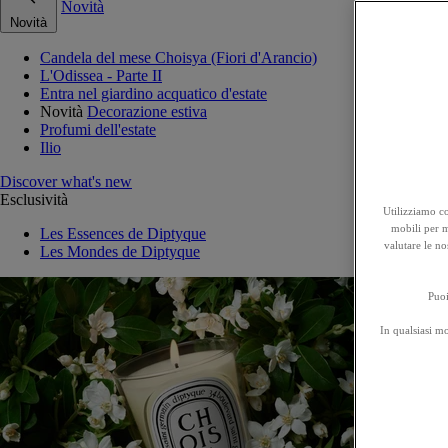
Novità
Novità
Candela del mese Choisya (Fiori d'Arancio)
L'Odissea - Parte II
Entra nel giardino acquatico d'estate
Novità
Decorazione estiva
Profumi dell'estate
Ilio
Discover what's new
Esclusività
Utilizziamo co
mobili per mi
Les Essences de Diptyque
valutare le no
Les Mondes de Diptyque
Puoi
In qualsiasi m