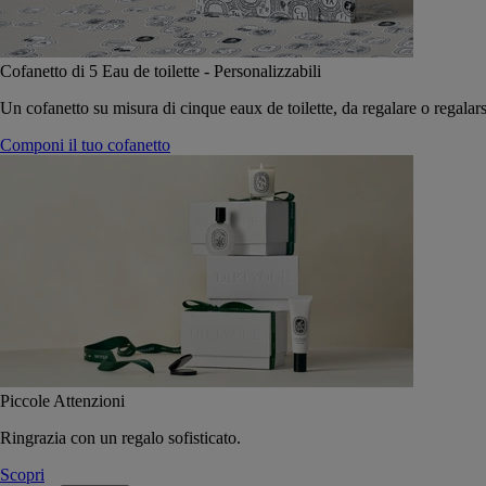
Cofanetto di 5 Eau de toilette - Personalizzabili
Un cofanetto su misura di cinque eaux de toilette, da regalare o regalars
Componi il tuo cofanetto
Piccole Attenzioni
Ringrazia con un regalo sofisticato.
Scopri