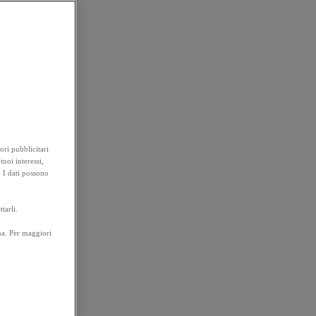
ori pubblicitari
tuoi interessi,
. I dati possono
tarli.
na. Per maggiori