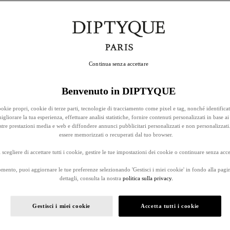
Continua senza accettare
Benvenuto in DIPTYQUE
okie propri, cookie di terze parti, tecnologie di tracciamento come pixel e tag, nonché identificat
gliorare la tua esperienza, effettuare analisi statistiche, fornire contenuti personalizzati in base ai 
stre prestazioni media e web e diffondere annunci pubblicitari personalizzati e non personalizzati
essere memorizzati o recuperati dal tuo browser.
 scegliere di accettare tutti i cookie, gestire le tue impostazioni dei cookie o continuare senza accet
omento, puoi aggiornare le tue preferenze selezionando 'Gestisci i miei cookie' in fondo alla pagi
dettagli, consulta la nostra
politica sulla privacy.
Gestisci i miei cookie
Accetta tutti i cookie