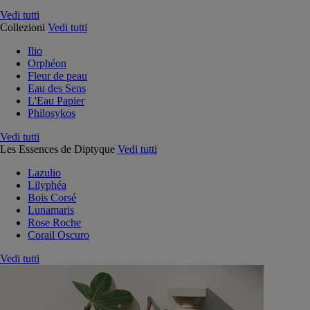
Vedi tutti
Collezioni
Vedi tutti
Ilio
Orphéon
Fleur de peau
Eau des Sens
L'Eau Papier
Philosykos
Vedi tutti
Les Essences de Diptyque
Vedi tutti
Lazulio
Lilyphéa
Bois Corsé
Lunamaris
Rose Roche
Corail Oscuro
Vedi tutti