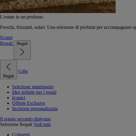
L'estate in un profumo
Freschi, frizzanti, solari. Una selezione di profumi per accompagnare og
Scopri
Regali
Regali
Gifts
Regali
Selezione matrimonio
Idee infinite per i regali
Iconici
Offerte Esclusive
Incisione personalizzata
Il regalo secondo diptyque
Selezione Regali
Vedi tutti
Cofanetti