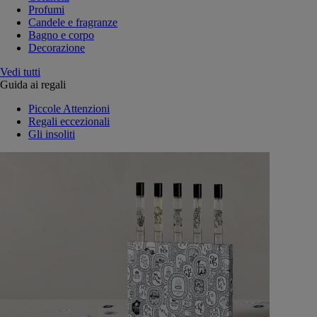
Profumi
Candele e fragranze
Bagno e corpo
Decorazione
Vedi tutti
Guida ai regali
Piccole Attenzioni
Regali eccezionali
Gli insoliti