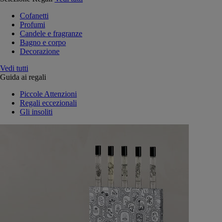
Cofanetti
Profumi
Candele e fragranze
Bagno e corpo
Decorazione
Vedi tutti
Guida ai regali
Piccole Attenzioni
Regali eccezionali
Gli insoliti