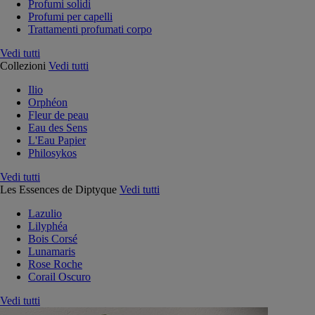
Profumi solidi
Profumi per capelli
Trattamenti profumati corpo
Vedi tutti
Collezioni
Vedi tutti
Ilio
Orphéon
Fleur de peau
Eau des Sens
L'Eau Papier
Philosykos
Vedi tutti
Les Essences de Diptyque
Vedi tutti
Lazulio
Lilyphéa
Bois Corsé
Lunamaris
Rose Roche
Corail Oscuro
Vedi tutti