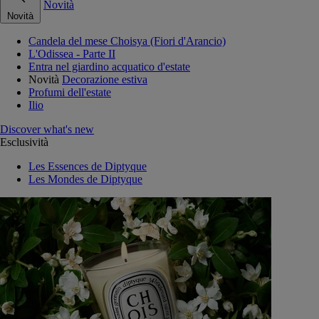
Novità
Novità
Candela del mese Choisya (Fiori d'Arancio)
L'Odissea - Parte II
Entra nel giardino acquatico d'estate
Novità
Decorazione estiva
Profumi dell'estate
Ilio
Discover what's new
Esclusività
Les Essences de Diptyque
Les Mondes de Diptyque