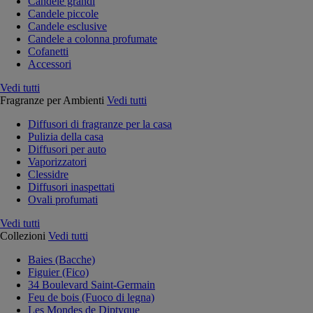
Candele grandi
Candele piccole
Candele esclusive
Candele a colonna profumate
Cofanetti
Accessori
Vedi tutti
Fragranze per Ambienti
Vedi tutti
Diffusori di fragranze per la casa
Pulizia della casa
Diffusori per auto
Vaporizzatori
Clessidre
Diffusori inaspettati
Ovali profumati
Vedi tutti
Collezioni
Vedi tutti
Baies (Bacche)
Figuier (Fico)
34 Boulevard Saint-Germain
Feu de bois (Fuoco di legna)
Les Mondes de Diptyque