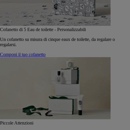
Cofanetto di 5 Eau de toilette - Personalizzabili
Un cofanetto su misura di cinque eaux de toilette, da regalare o
regalarsi.
Componi il tuo cofanetto
Piccole Attenzioni