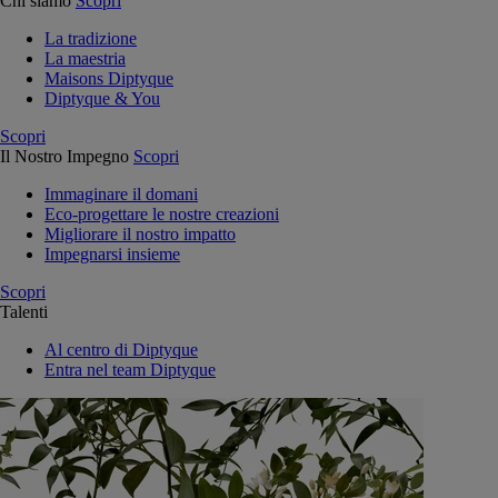
Chi siamo
Scopri
La tradizione
La maestria
Maisons Diptyque
Diptyque & You
Scopri
Il Nostro Impegno
Scopri
Immaginare il domani
Eco-progettare le nostre creazioni
Migliorare il nostro impatto
Impegnarsi insieme
Scopri
Talenti
Al centro di Diptyque
Entra nel team Diptyque