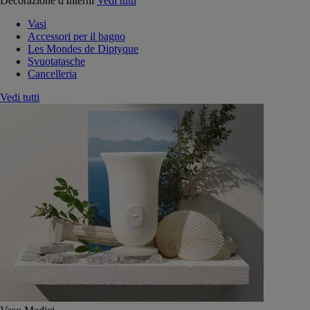
Decorazione d'Interni
Vedi tutti
Vasi
Accessori per il bagno
Les Mondes de Diptyque
Svuotatasche
Cancelleria
Vedi tutti