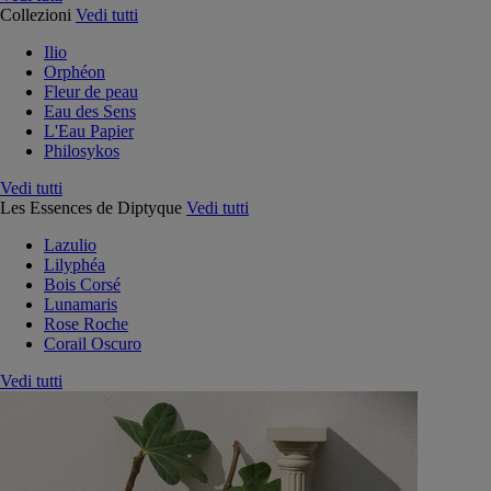
Collezioni
Vedi tutti
Ilio
Orphéon
Fleur de peau
Eau des Sens
L'Eau Papier
Philosykos
Vedi tutti
Les Essences de Diptyque
Vedi tutti
Lazulio
Lilyphéa
Bois Corsé
Lunamaris
Rose Roche
Corail Oscuro
Vedi tutti