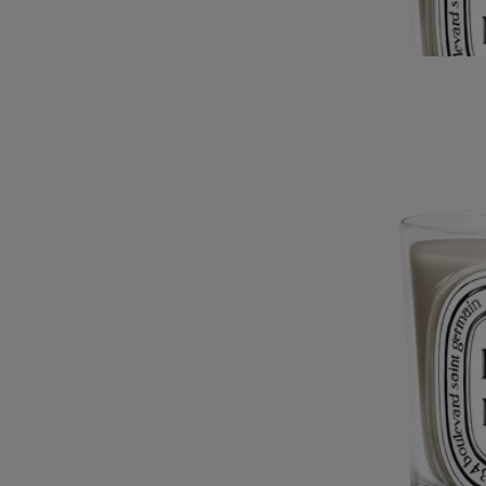
magnifica tonalità ebano. Firmato Sam Baron, il candeliere Pilastro si
abbina elegantemente con i modelli neri Colonna e Balaustra.
Leggi meno
Candeliere Pilastro Nero
Per candela
modello classico
Legno di leccio
Questo candeliere è realizzato con la tecnica di tornitura del legno da
un'azienda certificata EPV (Entreprise du patrimoine vivant, marchio
francese che premia l'eccellenza artigianale) nel cuore del dipartimento
francese del Giura.
Leggi di più
Ogni pezzo in legno di quercia presenta una forma unica, dalla
magnifica tonalità ebano. Firmato Sam Baron, il candeliere Pilastro si
abbina elegantemente con i modelli neri Colonna e Balaustra.
Leggi meno
Candeliere Pilastro Nero
Per candela