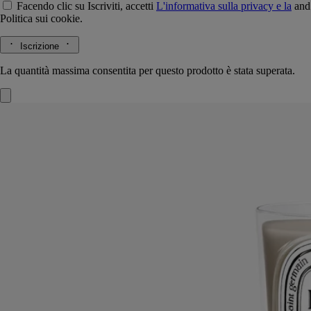
Facendo clic su Iscriviti, accetti
L'informativa sulla privacy e la
and
Politica sui cookie.
Iscrizione
La quantità massima consentita per questo prodotto è stata superata.
Candeliere Pilastro Nero
Per candela
modello classico
Legno di leccio
Questo candeliere è realizzato con la tecnica di tornitura del legno da
un'azienda certificata EPV (Entreprise du patrimoine vivant, marchio
francese che premia l'eccellenza artigianale) nel cuore del dipartimento
francese del Giura.
Leggi di più
Ogni pezzo in legno di quercia presenta una forma unica, dalla