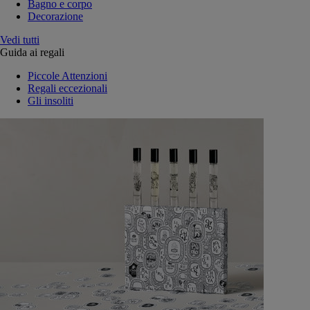
Bagno e corpo
Decorazione
Vedi tutti
Guida ai regali
Piccole Attenzioni
Regali eccezionali
Gli insoliti