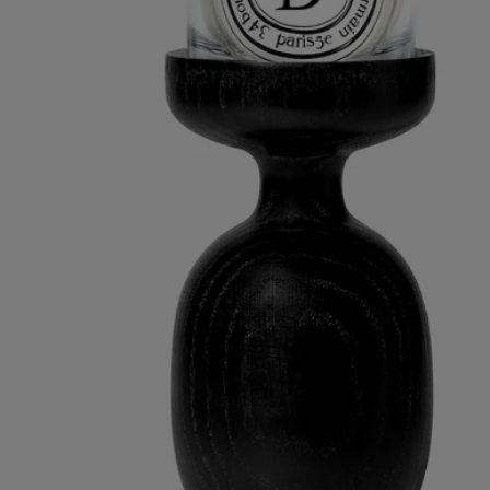
Caratteristiche
Adatto a una candela
Materiali: Legno tornito
Peso: 500g
Formato: ⌀ 8cm; h22cm
- Pulire con un panno morbido e asciutto.
- Per eliminare le macchie, utilizzare un panno leggermente inumidito
Impegni
Artigianalità
Realizzato artigianalmente da un'azienda francese con lo status di
"patrimonio vivente" nazionale
Con totale trasparenza