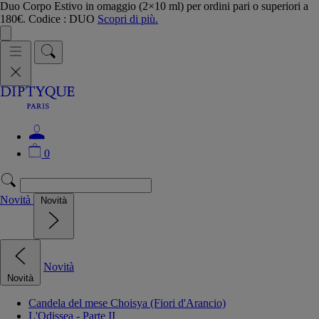
Duo Corpo Estivo in omaggio (2×10 ml) per ordini pari o superiori a
180€. Codice : DUO
Scopri di più.
0
Novità
Novità
Novità
Novità
Candela del mese Choisya (Fiori d'Arancio)
L'Odissea - Parte II