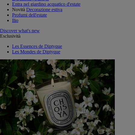
Entra nel giardino acquatico d'estate
Novità
Decorazione estiva
Profumi dell'estate
Ilio
Discover what's new
Esclusività
Les Essences de Diptyque
Les Mondes de Diptyque