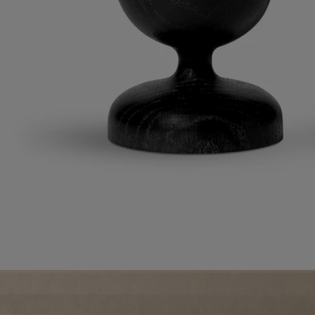
Vorresti saperne di più sui nostri partner e sulle origini delle nostre
materie prime?
Visita la nostra piattaforma di trasparenza
Prodotto in Francia
Tutti i nostri vaporizzatori di fragranze per l'ambiente sono made in
France