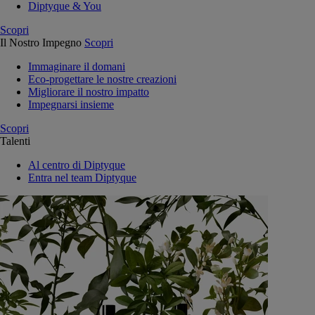
Diptyque & You
Scopri
Il Nostro Impegno
Scopri
Immaginare il domani
Eco-progettare le nostre creazioni
Migliorare il nostro impatto
Impegnarsi insieme
Scopri
Talenti
Al centro di Diptyque
Entra nel team Diptyque