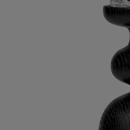
modello classico
Legno di leccio
Questo candeliere è realizzato con la tecnica di tornitura del legno da
un'azienda certificata EPV (Entreprise du patrimoine vivant, marchio
francese che premia l'eccellenza artigianale) nel cuore del dipartimento
francese del Giura.
Leggi di più
Ogni pezzo in legno di quercia presenta una forma unica, dalla
magnifica tonalità ebano. Firmato Sam Baron, il candeliere Pilastro si
abbina elegantemente con i modelli neri Colonna e Balaustra.
Leggi meno
Classico
Classico
Aggiungi al carrello
130 €