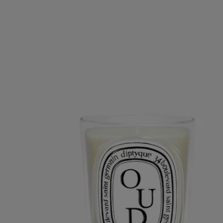
Know-How
AS’BOIS: QUANDO LA NATURA DIVENTA MUSA
Nel villaggio di Val Suran, nel sud del Giura, i tornitori e gli intagliatori
di AS’Bois incarnano un saper fare ancestrale. Questa azienda,
insignita del marchio "Entreprise du Patrimoine Vivant", unisce
tecniche tradizionali e innovazione all'avanguardia per creare splendidi
oggetti che rendono omaggio all'eleganza della loro materia prima: il
legno. Circondato dalle foreste montane della Franca Contea, il
laboratorio sceglie di lavorare con materiali locali e sostenibili,
ponendo l'ecosostenibilità e il rispetto per l'ambiente al centro del
proprio approccio. Crea raffinati vassoi e candelabri in legno per
Diptyque. Concepita come un'ode alla natura in tutta la sua bellezza
grezza, questa collezione di oggetti esalta e sottolinea le venature del
legno attraverso una serie di curve che richiamano l'ovale Diptyque.
Istruzioni per l'uso
Pulire con un panno morbido e asciutto. Per rimuovere le macchie,
utilizzare un panno leggermente umido.