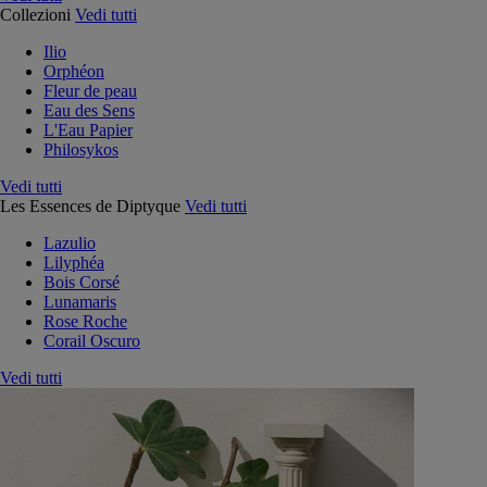
Collezioni
Vedi tutti
Ilio
Orphéon
Fleur de peau
Eau des Sens
L'Eau Papier
Philosykos
Vedi tutti
Les Essences de Diptyque
Vedi tutti
Lazulio
Lilyphéa
Bois Corsé
Lunamaris
Rose Roche
Corail Oscuro
Vedi tutti