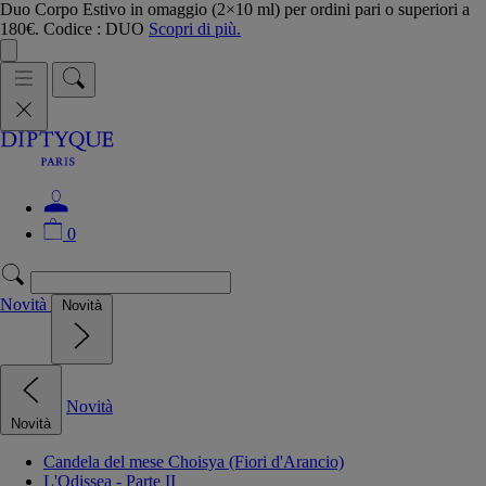
Duo Corpo Estivo in omaggio (2×10 ml) per ordini pari o superiori a
180€. Codice : DUO
Scopri di più.
0
Novità
Novità
Novità
Novità
Candela del mese Choisya (Fiori d'Arancio)
L'Odissea - Parte II