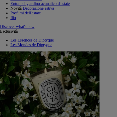
Entra nel giardino acquatico d'estate
Novità
Decorazione estiva
Profumi dell'estate
Ilio
Discover what's new
Esclusività
Les Essences de Diptyque
Les Mondes de Diptyque