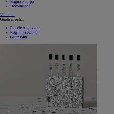
Bagno e corpo
Decorazione
Vedi tutti
Guida ai regali
Piccole Attenzioni
Regali eccezionali
Gli insoliti