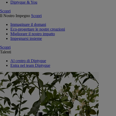
Diptyque & You
Scopri
Il Nostro Impegno
Scopri
Immaginare il domani
Eco-progettare le nostre creazioni
Migliorare il nostro impatto
Impegnarsi insieme
Scopri
Talenti
Al centro di Diptyque
Entra nel team Diptyque