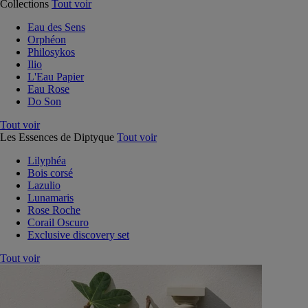
Collections
Tout voir
Eau des Sens
Orphéon
Philosykos
Ilio
L'Eau Papier
Eau Rose
Do Son
Tout voir
Les Essences de Diptyque
Tout voir
Lilyphéa
Bois corsé
Lazulio
Lunamaris
Rose Roche
Corail Oscuro
Exclusive discovery set
Tout voir