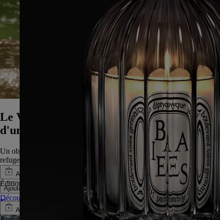
Le Vase Médicis, dans le vert profond
d'une pinède chaleureuse
Un objet d'art en cire de saison. Son vert forêt profond évoque le
refuge de l'ombre sous les pins parasols par un après-midi d'été. Une
exclusivité diptyqueparis.com.
Ajouter au panier
Édition limitée estivale
Ajouter au panier
CA $196
Découvrez le vase
Eau des Sens - Eau de toilette
Ajouter au panier
Iconique