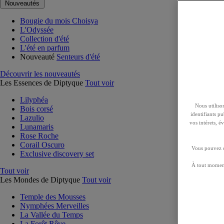
Nouveautés
Bougie du mois Choisya
L'Odyssée
Collection d'été
L'été en parfum
Nouveauté
Senteurs d'été
Découvrir les nouveautés
Les Essences de Diptyque
Tout voir
Lilyphéa
Nous utilison
Bois corsé
identifiants p
Lazulio
vos intérets, 
Lunamaris
Rose Roche
Corail Oscuro
Vous pouvez ch
Exclusive discovery set
À tout moment
Tout voir
Les Mondes de Diptyque
Tout voir
Temple des Mousses
Nymphées Merveilles
La Vallée du Temps
La Forêt Rêve