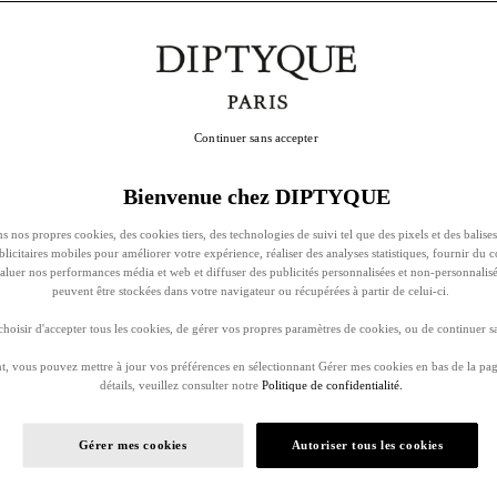
Continuer sans accepter
Bienvenue chez DIPTYQUE
s nos propres cookies, des cookies tiers, des technologies de suivi tel que des pixels et des balises
ublicitaires mobiles pour améliorer votre expérience, réaliser des analyses statistiques, fournir du 
évaluer nos performances média et web et diffuser des publicités personnalisées et non-personnalis
peuvent être stockées dans votre navigateur ou récupérées à partir de celui-ci.
oisir d'accepter tous les cookies, de gérer vos propres paramètres de cookies, ou de continuer sa
, vous pouvez mettre à jour vos préférences en sélectionnant Gérer mes cookies en bas de la pag
détails, veuillez consulter notre
Politique de confidentialité.
Gérer mes cookies
Autoriser tous les cookies