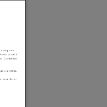
 ainsi que des
contenu adapté à
ées. Les données
ns les accepter.
e. Pour plus de