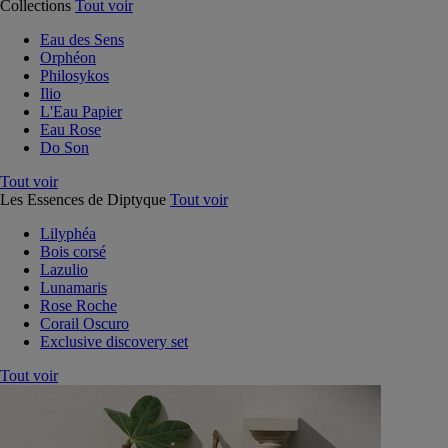
Collections
Tout voir
Eau des Sens
Orphéon
Philosykos
Ilio
L'Eau Papier
Eau Rose
Do Son
Tout voir
Les Essences de Diptyque
Tout voir
Lilyphéa
Bois corsé
Lazulio
Lunamaris
Rose Roche
Corail Oscuro
Exclusive discovery set
Tout voir