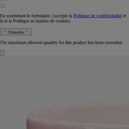
En soumettant le formulaire, j'accepte la
Politique de confidentialité
et
la
et la
Politique en matière de cookies.
S'inscrire
The maximum allowed quantity for this product has been exceeded.
Roses
Bougie très grand modèle
Fabriquée à la main
Dans le jardin, la rosée perle sur les pétales délicats des roses. Des
notes fraîches et fleuries parfument l’air printanier.
Lire la suite
À la manière d'un vase artisanal, ce pot en céramique accueille la