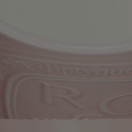
suite. Les mèches peuvent produire une petite quantité de fumée lors
du premier allumage.
Pendant la combustion
- Ne laissez pas la bougie brûler plus de 4 heures d'affilée après le
premier brûlage.
- Ne laissez jamais une bougie allumée sans surveillance.
- Ne déplacez pas une bougie allumée ou encore chaude.
- Tenez-la à l'abri des courants d'air.
- Laissez au moins 10 cm (4 inches) entre deux bougies.
Après chaque utilisation
- Éteignez les flammes : utilisez un éteignoir pour éviter les
éclaboussures de cire chaude.
- Recentrez les mèches une fois la bougie éteinte.
- Avant de rallumer votre bougie, utilisez un coupe-mèche pour couper
la mèche (longueur idéale : 3 à 5 mm) afin d'éviter tout risque
d'incendie.