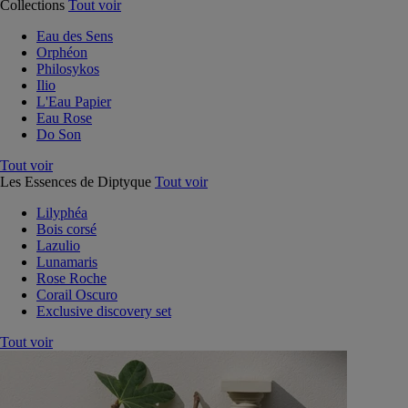
Collections
Tout voir
Eau des Sens
Orphéon
Philosykos
Ilio
L'Eau Papier
Eau Rose
Do Son
Tout voir
Les Essences de Diptyque
Tout voir
Lilyphéa
Bois corsé
Lazulio
Lunamaris
Rose Roche
Corail Oscuro
Exclusive discovery set
Tout voir