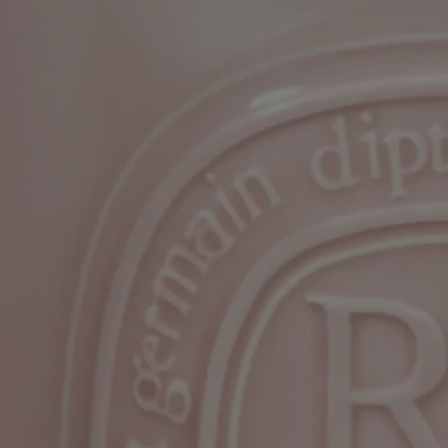
Fin d'utilisation
- Cessez d'utiliser votre bougie lorsqu'il ne reste que 5 mm de cire ou
que le socle métallique de la mèche devient visible.
Entretien et rangement
- Nous vous recommandons d'aérer la pièce après avoir fait brûler une
bougie.
- Laissez la cire refroidir complètement avant de déplacer votre bougie.
- Conservez-la dans un endroit sec et tempéré (15 °C–25 °C / 59 °F–77
°F), à l'abri de la lumière directe du soleil pour éviter la décoloration, la
pigmentation ou le décollement de la cire.
En savoir plus
Caractéristiques
- Adaptée aux grandes pièces et extérieur
- Parfumage progressif et rémanent (optimal au bout d’environ 20