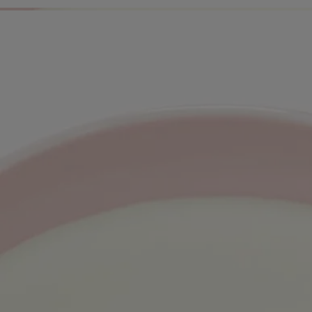
Caractéristiques
Ingrédients
Histoire
Le pot de la bougie parfumée « intérieur et extérieur » a été développé
avec le célèbre fabricant de céramique Jars. Le grès a été choisi pour
son caractère rustique et artisanal, qui donne corps et vie à l’ovale
emblématique de la marque. Entièrement fabriquée à la main, chaque
bougie est présentée dans une boite à chapeau signature, parfaite pour
offrir.
Merci de noter que le niveau de cire dans la bougie peut varier; cela est
dû au caractère artisanal des bougies.
Conseils d'utilisation
Création artisanale d'exception, votre bougie Diptyque mérite le plus
grand soin.