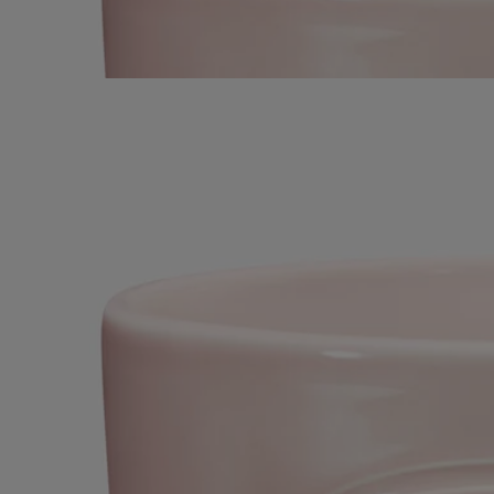
bougie Roses tel un grand bouquet de fleurs. Senteur emblématique,
elle se présente pour la première fois en très grand format. Ses cinq
flammes illumineront et parfumeront de grands espaces intérieurs et
extérieurs.
Lire moins
Roses
Bougie très grand modèle
Fabriquée à la main
Dans le jardin, la rosée perle sur les pétales délicats des roses. Des
notes fraîches et fleuries parfument l’air printanier.
Lire la suite
À la manière d'un vase artisanal, ce pot en céramique accueille la
bougie Roses tel un grand bouquet de fleurs. Senteur emblématique,
elle se présente pour la première fois en très grand format. Ses cinq
flammes illumineront et parfumeront de grands espaces intérieurs et
extérieurs.
Lire moins
Roses
Bougie très grand modèle