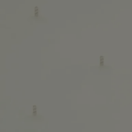
Voici quelques conseils pour optimiser sa durée de vie et en profiter en
toute sécurité.
Préparer l'espace
- Placez votre bougie sur une surface plane et résistante à la chaleur.
- Protégez les matières délicates comme le bois ou le marbre avec un
socle ou un vide-poches.
- Tenez les bougies à l'écart des matières inflammables.
- Conservez les bougies hors de portée des enfants et des animaux.
- Choisissez un espace suffisamment grand ou faites-la brûler à
l'extérieur.
Allumer la bougie
- Nous vous recommandons d'allumer votre bougie avec une allumette
pour éviter tout risque de brûlure.
- Lors du premier brûlage, veillez à laisser la bougie allumée jusqu'à ce
que toute sa surface soit liquide (environ 4 heures selon le parfum).
Cela évite à la cire de se creuser et permet aux mèches de s'imbiber
correctement de cire, assurant ainsi une combustion uniforme par la