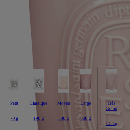
Fabriquée à la main
Dans le jardin, la rosée perle sur les pétales délicats des roses. Des
notes fraîches et fleuries parfument l’air printanier.
Lire la suite
À la manière d'un vase artisanal, ce pot en céramique accueille la
bougie Roses tel un grand bouquet de fleurs. Senteur emblématique,
elle se présente pour la première fois en très grand format. Ses cinq
flammes illumineront et parfumeront de grands espaces intérieurs et
extérieurs.
Lire moins
Petit
Classique
Moyen
Large
Très
Grand
70 g
190 g
300 g
600 g
1.5 kg