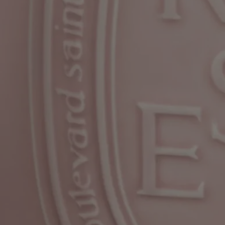
minutes).
- Cette bougie peut aussi bien être utilisée en intérieur qu’en extérieur.
- Contenance : 1,5kg (53 oz)
- Durée de combustion : environ 120 heures
- Format : hauteur 7 inch; diamètre 6,3 inch
Pour lire les caractéristiques et mentions d’étiquetage,
cliquer ici.
Avertissement : les listes d'ingrédients entrant dans la composition des
produits Diptyque sont régulièrement mises à jour. Avant d'utiliser un
produit Diptyque, veuillez lire la liste d'ingrédients située sur son
emballage afin de vous assurer que les ingrédients sont adaptés à votre
utilisation personnelle.
Ingrédients
Pour découvrir les consignes d'étiquetage,
cliquez ici.
Veuillez noter : les listes d'ingrédients des produits Diptyque sont
régulièrement mises à jour. Avant toute utilisation, veuillez toujours