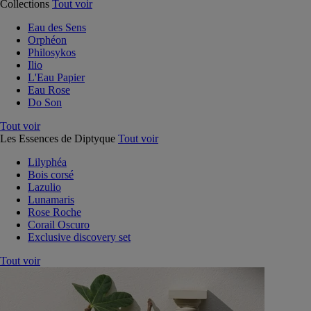
Collections
Tout voir
Eau des Sens
Orphéon
Philosykos
Ilio
L'Eau Papier
Eau Rose
Do Son
Tout voir
Les Essences de Diptyque
Tout voir
Lilyphéa
Bois corsé
Lazulio
Lunamaris
Rose Roche
Corail Oscuro
Exclusive discovery set
Tout voir