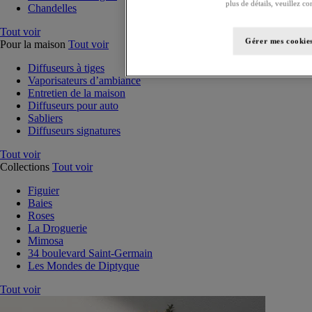
plus de détails, veuillez co
Chandelles
Tout voir
Gérer mes cookie
Pour la maison
Tout voir
Diffuseurs à tiges
Vaporisateurs d’ambiance
Entretien de la maison
Diffuseurs pour auto
Sabliers
Diffuseurs signatures
Tout voir
Collections
Tout voir
Figuier
Baies
Roses
La Droguerie
Mimosa
34 boulevard Saint-Germain
Les Mondes de Diptyque
Tout voir