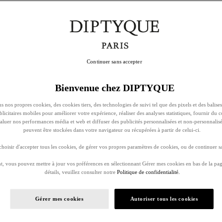
Continuer sans accepter
Bienvenue chez DIPTYQUE
s nos propres cookies, des cookies tiers, des technologies de suivi tel que des pixels et des balises
ublicitaires mobiles pour améliorer votre expérience, réaliser des analyses statistiques, fournir du 
évaluer nos performances média et web et diffuser des publicités personnalisées et non-personnalis
peuvent être stockées dans votre navigateur ou récupérées à partir de celui-ci.
oisir d'accepter tous les cookies, de gérer vos propres paramètres de cookies, ou de continuer sa
, vous pouvez mettre à jour vos préférences en sélectionnant Gérer mes cookies en bas de la pag
détails, veuillez consulter notre
Politique de confidentialité.
Gérer mes cookies
Autoriser tous les cookies