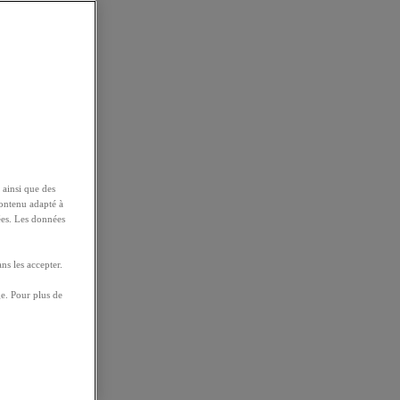
 ainsi que des
contenu adapté à
ées. Les données
ns les accepter.
e. Pour plus de