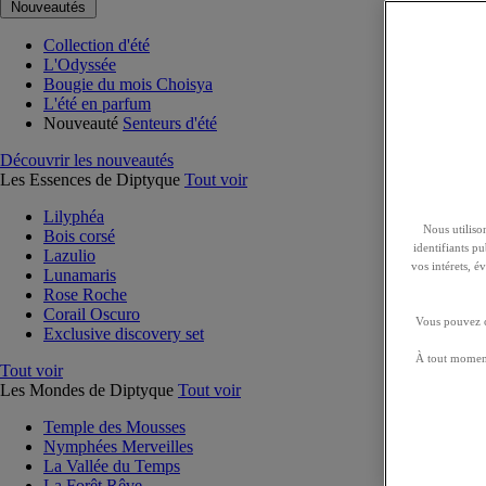
Nouveautés
Collection d'été
L'Odyssée
Bougie du mois Choisya
L'été en parfum
Nouveauté
Senteurs d'été
Découvrir les nouveautés
Les Essences de Diptyque
Tout voir
Lilyphéa
Nous utilison
Bois corsé
identifiants p
Lazulio
vos intérets, 
Lunamaris
Rose Roche
Corail Oscuro
Vous pouvez ch
Exclusive discovery set
À tout moment
Tout voir
Les Mondes de Diptyque
Tout voir
Temple des Mousses
Nymphées Merveilles
La Vallée du Temps
La Forêt Rêve