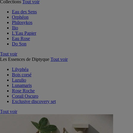
Collections
Tout voir
Eau des Sens
Orphéon
Philosykos
Ilio
L'Eau Papier
Eau Rose
Do Son
Tout voir
Les Essences de Diptyque
Tout voir
Lilyphéa
Bois corsé
Lazulio
Lunamaris
Rose Roche
Corail Oscuro
Exclusive discovery set
Tout voir