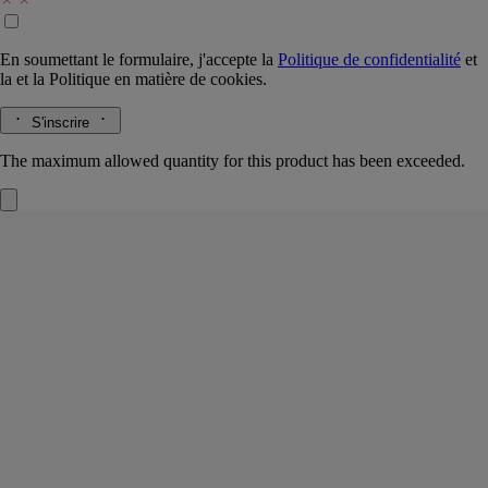
En soumettant le formulaire, j'accepte la
Politique de confidentialité
et
la
et la
Politique en matière de cookies.
S'inscrire
The maximum allowed quantity for this product has been exceeded.
Eau Rose
Eau de parfum
Roses Damascena et Centifolia, Camomille, Litchi, Artichaut
Fantasque, exubérante. Dans l’eau de parfum Eau Rose, la fleur
emblématique des parfumeurs se montre sous ses traits les plus
détonants.
Lire la suite