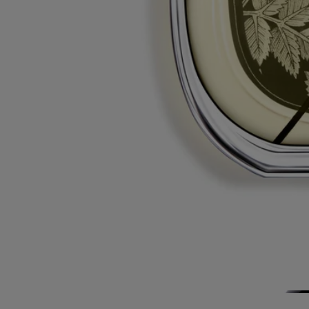
certaines boutiques. Il vous suffit d'apporter votre flacon vide dans une
boutique Diptyque participante pour le recharger.
Liste des boutiques
Consignes de tri
La bouteille en verre et la boite en carton sont recyclables. Veuillez les
déposer dans les bacs de tri appropriés.