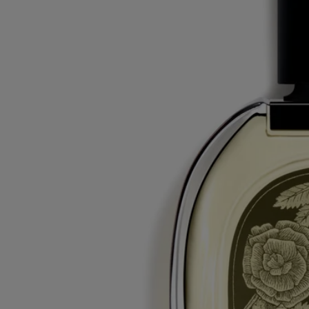
alcohol – eugenol - bht
Avertissement : les listes d'ingrédients entrant dans la composition des
produits Diptyque sont régulièrement mises à jour. Avant d'utiliser un
produit Diptyque, veuillez lire la liste d'ingrédients située sur son
emballage afin de vous assurer que les ingrédients sont adaptés à votre
utilisation personnelle.
Engagements
Fabriqué en France
Tous nos vaporisateurs de parfum sont fabriqués en France.
En toute transparence
Souhaitez-vous en savoir plus sur nos partenaires et les origines de nos
matières premières ?
Visitez notre plateforme de transparence
Flacon rechargeable
Nos flacons de parfums emblématiques peuvent être rechargés dans