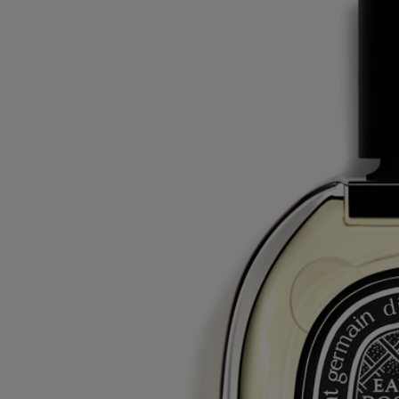
Eau Rose
Eau de parfum
Roses Damascena et Centifolia, Camomille, Litchi, Artichaut
Fantasque, exubérante. Dans l’eau de parfum Eau Rose, la fleur
emblématique des parfumeurs se montre sous ses traits les plus
détonants.
Lire la suite
Au cœur du flacon, les roses Damascena et Centifolia, en absolue et en
extrait, livrent leur intensité. L’essence de rose Firad aux notes
inattendues de camomille et d’artichaut complète le bouquet.
Lire moins
75 ml
Ajouter au panier
CA $351